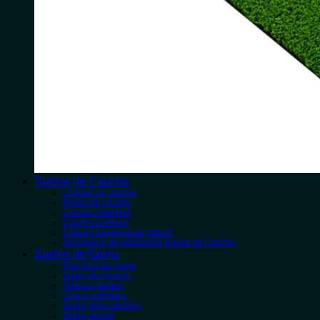
Suelos de Caucho
Losetas de caucho
Rollos de caucho
Losetas infantiles
Caucho contínuo
Césped Amortiguado Infantil
Accesorios de instalación suelos de Caucho
Suelos de Goma
Planchas de goma
Suelo de círculos
Suelos checker
Suelos estribera
Suelo para caballos
Suelo rugoso