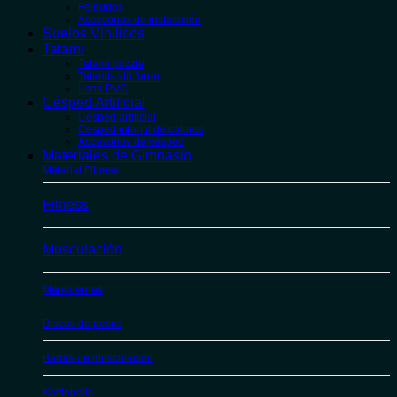
Felpudos
Accesorios de instalación
Suelos Vinílicos
Tatami
Tatami puzzle
Tatamis sin forrar
Lona PVC
Césped Artificial
Césped artificial
Césped infantil de colores
Accesorios de césped
Materiales de Gimnasio
Material Fitness
Fitness
Musculación
Mancuernas
Discos de pesas
Barras de musculación
Kettlebells