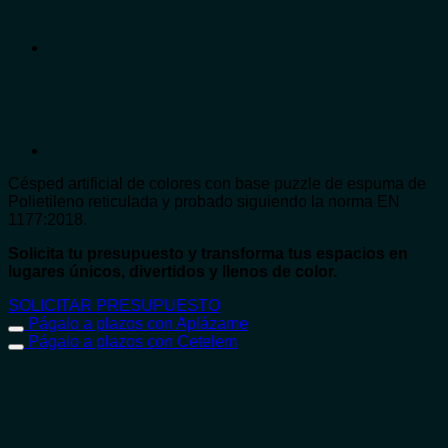
Césped artificial de colores con base puzzle de espuma de
Polietileno reticulada y probado siguiendo la norma EN
1177:2018.
Solicita tu presupuesto y transforma tus espacios en
lugares únicos, divertidos y llenos de color.
SOLICITAR PRESUPUESTO
Págalo a plazos con Aplázame
Págalo a plazos con Cetelem