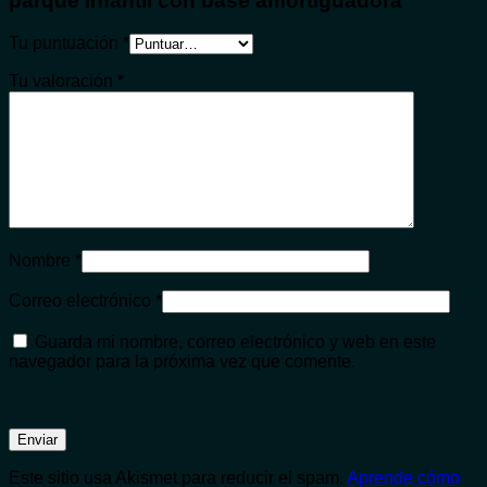
parque infantil con base amortiguadora”
Tu puntuación
*
Tu valoración
*
Nombre
*
Correo electrónico
*
Guarda mi nombre, correo electrónico y web en este
navegador para la próxima vez que comente.
Este sitio usa Akismet para reducir el spam.
Aprende cómo