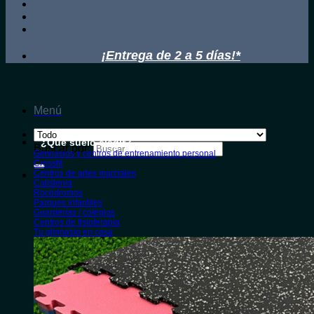
¡Entrega de 2 a 5 días!*
Menú
¿Qué suelo elegir?
Buscar por:
Gimnasios y centros de entrenamiento personal
Crossfit
Centros de artes marciales
Calistenia
Rocódromos
Parques infantiles
Guarderías / colegios
Centros de fisioterapia
Tu gimnasio en casa