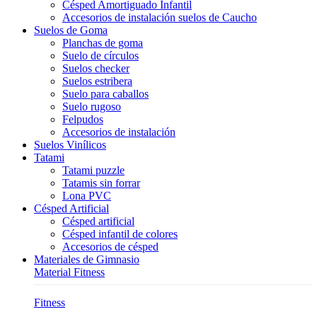
Césped Amortiguado Infantil
Accesorios de instalación suelos de Caucho
Suelos de Goma
Planchas de goma
Suelo de círculos
Suelos checker
Suelos estribera
Suelo para caballos
Suelo rugoso
Felpudos
Accesorios de instalación
Suelos Vinílicos
Tatami
Tatami puzzle
Tatamis sin forrar
Lona PVC
Césped Artificial
Césped artificial
Césped infantil de colores
Accesorios de césped
Materiales de Gimnasio
Material Fitness
Fitness