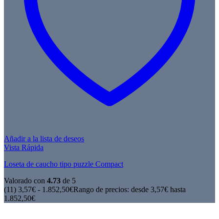
Añadir a la lista de deseos
Vista Rápida
Loseta de caucho tipo puzzle Compact
Valorado con
4.73
de 5
(11)
3,57
€
-
1.852,50
€
Rango de precios: desde 3,57€ hasta
1.852,50€