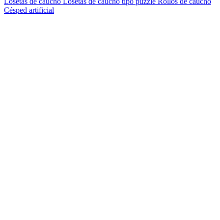
Losetas de caucho
Losetas de caucho tipo puzzle
Rollos de caucho
Césped artificial