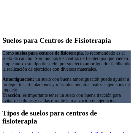
Suelos para Centros de Fisioterapia
Como
suelos para centros de fisioterapia
, lo recomendado es el
suelo de caucho. Son muchos los centros de fisioterapia que vienen
empleando este tipo de suelo, por su efecto amortiguador facilitando
la realización de ejercicios con diversos materiales.
Amortiguación:
un suelo con buena amortiguación puede ayudar a
proteger tus articulaciones y músculos mientras realizas ejercicios de
impacto.
Tracción:
es importante tener un suelo con buena tracción para
evitar resbalones y caídas durante la realización de ejercicios.
Tipos de suelos para centros de
fisioterapia