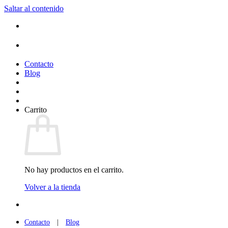
Saltar al contenido
(+34) 954 912 632
·
(+34) 626 329 942
¡Entrega de 2 a 5 días!*
Contacto
Blog
Carrito
No hay productos en el carrito.
Volver a la tienda
(+34) 954 912 632
·
(+34) 626 329 942
Contacto
|
Blog