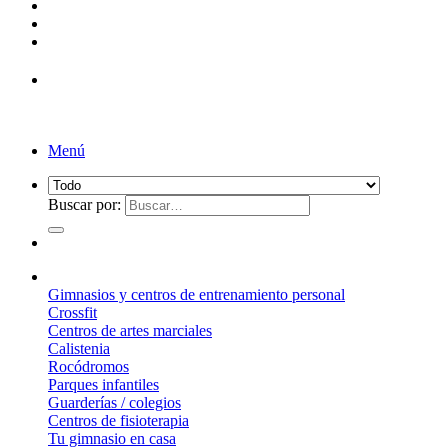
¡Entrega de 2 a 5 días!*
Menú
Buscar por:
¿Qué suelo elegir?
Gimnasios y centros de entrenamiento personal
Crossfit
Centros de artes marciales
Calistenia
Rocódromos
Parques infantiles
Guarderías / colegios
Centros de fisioterapia
Tu gimnasio en casa