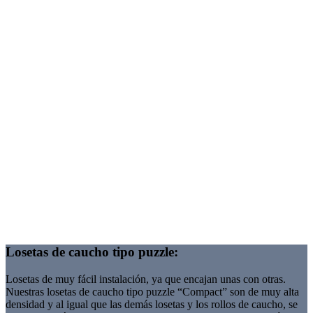
Losetas de caucho tipo puzzle:
Losetas de muy fácil instalación, ya que encajan unas con otras.
Nuestras losetas de caucho tipo puzzle “Compact” son de muy alta
densidad y al igual que las demás losetas y los rollos de caucho, se