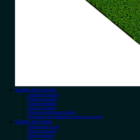
Suelos de Caucho
Losetas de caucho
Rollos de caucho
Losetas infantiles
Caucho contínuo
Césped Amortiguado Infantil
Accesorios de instalación suelos de Caucho
Suelos de Goma
Planchas de goma
Suelo de círculos
Suelos checker