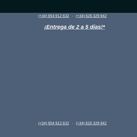
·
(+34) 954 912 632
(+34) 626 329 942
¡Entrega de 2 a 5 días!*
·
(+34) 954 912 632
(+34) 626 329 942