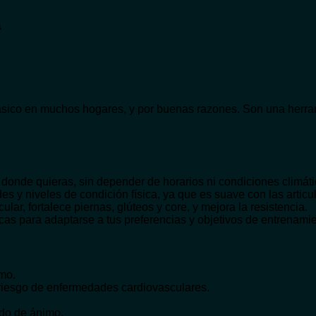
a
sico en muchos hogares, y por buenas razones. Son una herrami
 donde quieras, sin depender de horarios ni condiciones climáti
es y niveles de condición física, ya que es suave con las articu
ular, fortalece piernas, glúteos y core, y mejora la resistencia.
ticas para adaptarse a tus preferencias y objetivos de entrenami
mo.
 riesgo de enfermedades cardiovasculares.
ado de ánimo.