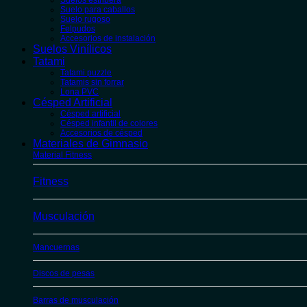
Suelos estribera
Suelo para caballos
Suelo rugoso
Felpudos
Accesorios de instalación
Suelos Vinílicos
Tatami
Tatami puzzle
Tatamis sin forrar
Lona PVC
Césped Artificial
Césped artificial
Césped infantil de colores
Accesorios de césped
Materiales de Gimnasio
Material Fitness
Fitness
Musculación
Mancuernas
Discos de pesas
Barras de musculación