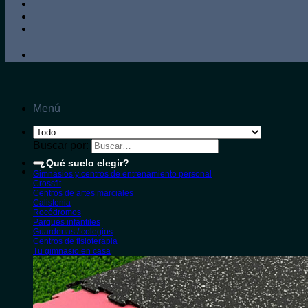
Menú
Buscar por:
¿Qué suelo elegir?
Gimnasios y centros de entrenamiento personal
Crossfit
Centros de artes marciales
Calistenia
Rocódromos
Parques infantiles
Guarderías / colegios
Centros de fisioterapia
Tu gimnasio en casa