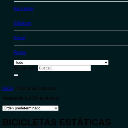
Bicicletas
Elípticas
Esquí
Remo
Buscar por:
Inicio
/
Bicicletas Estáticas
Mostrando los 10 resultados
BICICLETAS ESTÁTICAS