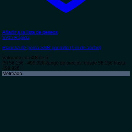
Añadir a la lista de deseos
Vista Rápida
Plancha de goma SBR por rollo (1 m de ancho)
Valorado con
4.8
de 5
(5)
56,15
€
-
499,92
€
Rango de precios: desde 56,15€ hasta
499,92€
Metreado