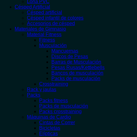
Lona PVC
Césped Artificial
Césped artificial
Césped infantil de colores
Accesorios de césped
Materiales de Gimnasio
Material Fitness
Fitness
Musculación
Mancuernas
Discos de Pesas
Barras de Musculación
Pesas Rusas/Kettlebells
Bancos de musculación
Packs de musculación
Crosstraining
Rack y jaulas
Packs
Packs fitness
Packs de musculación
Packs crosstraining
Máquinas de Cardio
Cintas de Correr
Bicicletas
Elípticas