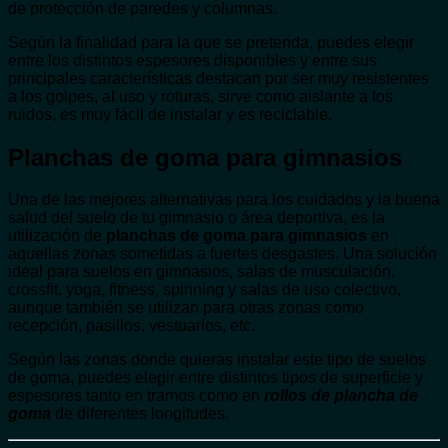
de protección de paredes y columnas.
Según la finalidad para la que se pretenda, puedes elegir
entre los distintos espesores disponibles y entre sus
principales características destacan por ser muy resistentes
a los golpes, al uso y roturas, sirve como aislante a los
ruidos, es muy fácil de instalar y es reciclable.
Planchas de goma para gimnasios
Una de las mejores alternativas para los cuidados y la buena
salud del suelo de tu gimnasio o área deportiva, es la
utilización de
planchas de goma para gimnasios
en
aquellas zonas sometidas a fuertes desgastes. Una solución
ideal para suelos en gimnasios, salas de musculación,
crossfit, yoga, fitness, spinning y salas de uso colectivo,
aunque también se utilizan para otras zonas como
recepción, pasillos, vestuarios, etc.
Según las zonas donde quieras instalar este tipo de suelos
de goma, puedes elegir entre distintos tipos de superficie y
espesores tanto en tramos como en
rollos de plancha de
goma
de diferentes longitudes.