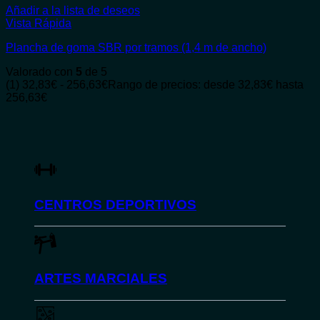
Añadir a la lista de deseos
Vista Rápida
Plancha de goma SBR por tramos (1,4 m de ancho)
Valorado con
5
de 5
(1)
32,83
€
-
256,63
€
Rango de precios: desde 32,83€ hasta
256,63€
CENTROS DEPORTIVOS
ARTES MARCIALES