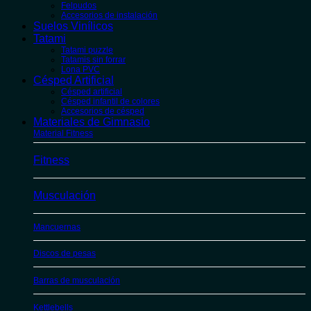
Felpudos
Accesorios de instalación
Suelos Vinílicos
Tatami
Tatami puzzle
Tatamis sin forrar
Lona PVC
Césped Artificial
Césped artificial
Césped infantil de colores
Accesorios de césped
Materiales de Gimnasio
Material Fitness
Fitness
Musculación
Mancuernas
Discos de pesas
Barras de musculación
Kettlebells