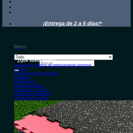
¡Entrega de 2 a 5 días!*
Menú
¿Qué suelo elegir?
Buscar por:
Gimnasios y centros de entrenamiento personal
Crossfit
Centros de artes marciales
Calistenia
Rocódromos
Parques infantiles
Guarderías / colegios
Centros de fisioterapia
Tu gimnasio en casa