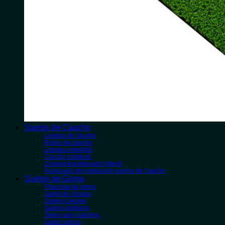
Suelos de Caucho
Losetas de caucho
Rollos de caucho
Losetas infantiles
Caucho contínuo
Césped Amortiguado Infantil
Accesorios de instalación suelos de Caucho
Suelos de Goma
Planchas de goma
Suelo de círculos
Suelos checker
Suelos estribera
Suelo para caballos
Suelo rugoso