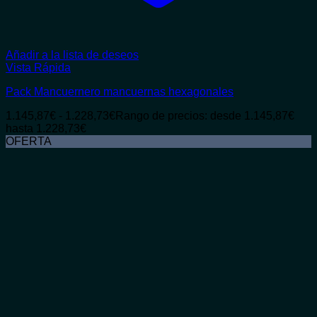
Añadir a la lista de deseos
Vista Rápida
Pack Mancuernero mancuernas hexagonales
1.145,87
€
-
1.228,73
€
Rango de precios: desde 1.145,87€
hasta 1.228,73€
OFERTA