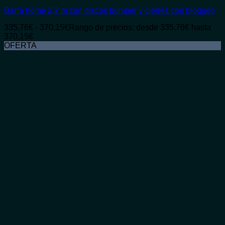
Barra home 2,2 m con discos bumper y cierres con bloqueo
335,76
€
-
370,15
€
Rango de precios: desde 335,76€ hasta
370,15€
OFERTA