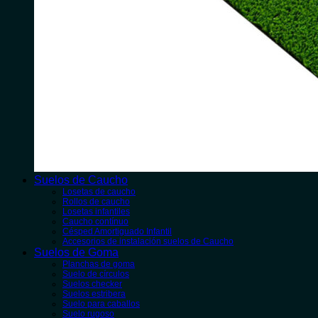
Suelos de Caucho
Losetas de caucho
Rollos de caucho
Losetas infantiles
Caucho contínuo
Césped Amortiguado Infantil
Accesorios de instalación suelos de Caucho
Suelos de Goma
Planchas de goma
Suelo de círculos
Suelos checker
Suelos estribera
Suelo para caballos
Suelo rugoso