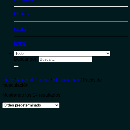
Elípticas
Esquí
Remo
Buscar por:
Inicio
/
Material Fitness
/
Musculación
/
Packs de
musculación
Mostrando los 14 resultados