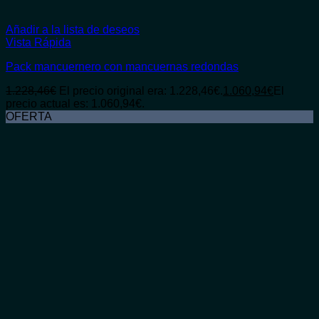
Añadir a la lista de deseos
Vista Rápida
Pack mancuernero con mancuernas redondas
1.228,46
€
El precio original era: 1.228,46€.
1.060,94
€
El
precio actual es: 1.060,94€.
OFERTA