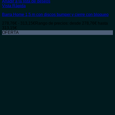
Añadir a la lista de deseos
Vista Rápida
Barra Home 1,5 m con discos bumper y cierre con bloqueo
278,76
€
-
313,15
€
Rango de precios: desde 278,76€ hasta
313,15€
OFERTA