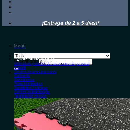
¡Entrega de 2 a 5 días!*
Menú
¿Qué suelo elegir?
Buscar por:
Gimnasios y centros de entrenamiento personal
Crossfit
Centros de artes marciales
Calistenia
Rocódromos
Parques infantiles
Guarderías / colegios
Centros de fisioterapia
Tu gimnasio en casa