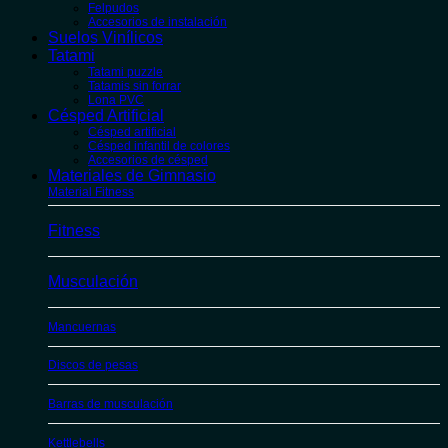
Felpudos
Accesorios de instalación
Suelos Vinílicos
Tatami
Tatami puzzle
Tatamis sin forrar
Lona PVC
Césped Artificial
Césped artificial
Césped infantil de colores
Accesorios de césped
Materiales de Gimnasio
Material Fitness
Fitness
Musculación
Mancuernas
Discos de pesas
Barras de musculación
Kettlebells