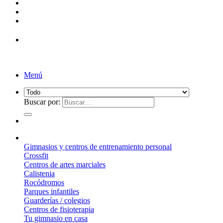
¡Entrega de 2 a 5 días!*
Menú
Buscar por:
¿Qué suelo elegir?
Gimnasios y centros de entrenamiento personal
Crossfit
Centros de artes marciales
Calistenia
Rocódromos
Parques infantiles
Guarderías / colegios
Centros de fisioterapia
Tu gimnasio en casa