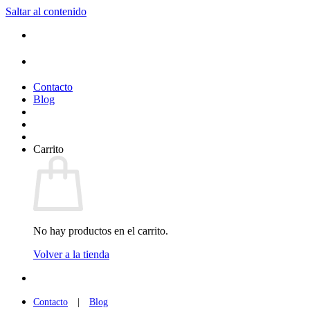
Saltar al contenido
(+34) 954 912 632
·
(+34) 626 329 942
¡Entrega de 2 a 5 días!*
Contacto
Blog
Carrito
No hay productos en el carrito.
Volver a la tienda
(+34) 954 912 632
·
(+34) 626 329 942
Contacto
|
Blog