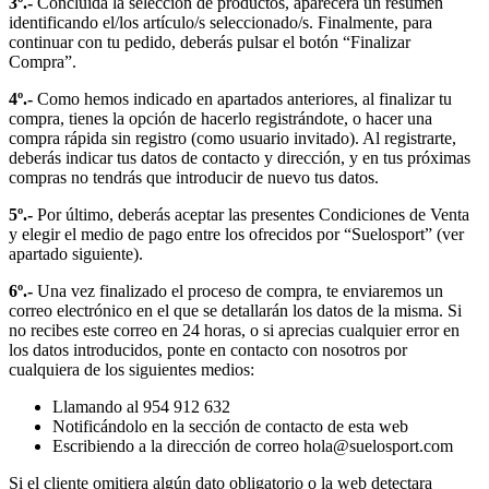
3º.-
Concluida la selección de productos, aparecerá un resumen
identificando el/los artículo/s seleccionado/s. Finalmente, para
continuar con tu pedido, deberás pulsar el botón “Finalizar
Compra”.
4º.-
Como hemos indicado en apartados anteriores, al finalizar tu
compra, tienes la opción de hacerlo registrándote, o hacer una
compra rápida sin registro (como usuario invitado). Al registrarte,
deberás indicar tus datos de contacto y dirección, y en tus próximas
compras no tendrás que introducir de nuevo tus datos.
5º.-
Por último, deberás aceptar las presentes Condiciones de Venta
y elegir el medio de pago entre los ofrecidos por “Suelosport” (ver
apartado siguiente).
6º.-
Una vez finalizado el proceso de compra, te enviaremos un
correo electrónico en el que se detallarán los datos de la misma. Si
no recibes este correo en 24 horas, o si aprecias cualquier error en
los datos introducidos, ponte en contacto con nosotros por
cualquiera de los siguientes medios:
Llamando al 954 912 632
Notificándolo en la sección de contacto de esta web
Escribiendo a la dirección de correo hola@suelosport.com
Si el cliente omitiera algún dato obligatorio o la web detectara