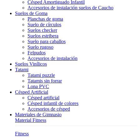
Césped Amortiguado Infantil
Accesorios de instalación suelos de Caucho
Suelos de Goma
Planchas de goma
Suelo de círculos
Suelos checker
Suelos estribera
Suelo para caballos
Suelo rugoso
Felpudos
Accesorios de instalación
Suelos Vinílicos
Tatami
Tatami puzzle
Tatamis sin forrar
Lona PVC
Césped Artificial
Césped artificial
Césped infantil de colores
Accesorios de césped
Materiales de Gimnasio
Material Fitness
Fitness