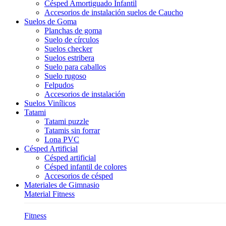
Césped Amortiguado Infantil
Accesorios de instalación suelos de Caucho
Suelos de Goma
Planchas de goma
Suelo de círculos
Suelos checker
Suelos estribera
Suelo para caballos
Suelo rugoso
Felpudos
Accesorios de instalación
Suelos Vinílicos
Tatami
Tatami puzzle
Tatamis sin forrar
Lona PVC
Césped Artificial
Césped artificial
Césped infantil de colores
Accesorios de césped
Materiales de Gimnasio
Material Fitness
Fitness