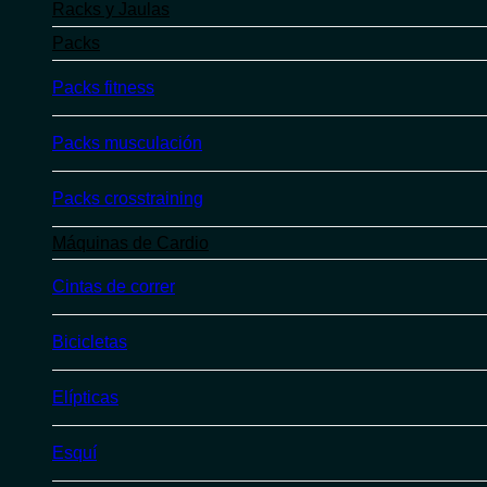
Racks y Jaulas
Packs
Packs fitness
Packs musculación
Packs crosstraining
Máquinas de Cardio
Cintas de correr
Bicicletas
Elípticas
Esquí