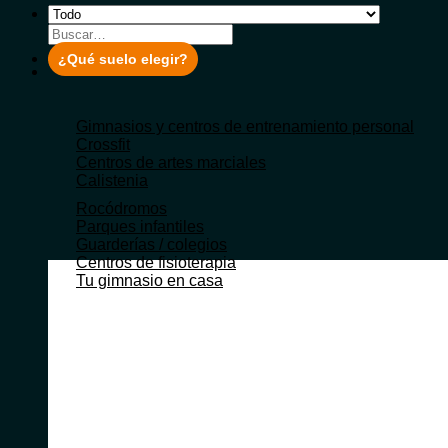
Buscar
por:
¿Qué suelo elegir?
Gimnasios y centros de entrenamiento personal
Crossfit
Centros de artes marciales
Calistenia
Rocódromos
Parques infantiles
Guarderías / colegios
Centros de fisioterapia
Tu gimnasio en casa