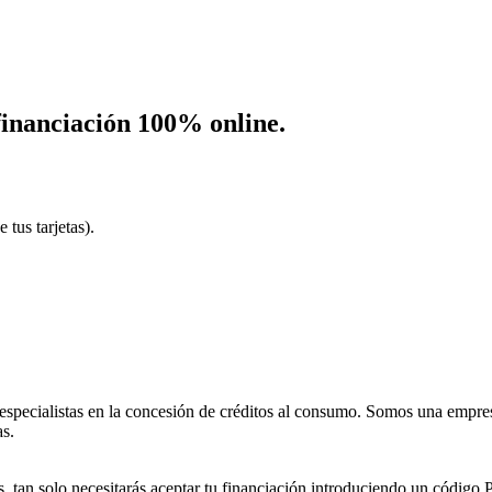
financiación 100% online.
 tus tarjetas).
pecialistas en la concesión de créditos al consumo. Somos una empresa
as.
s, tan solo necesitarás aceptar tu financiación introduciendo un código 