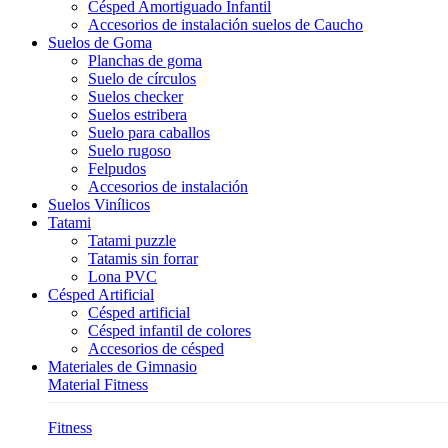
Césped Amortiguado Infantil
Accesorios de instalación suelos de Caucho
Suelos de Goma
Planchas de goma
Suelo de círculos
Suelos checker
Suelos estribera
Suelo para caballos
Suelo rugoso
Felpudos
Accesorios de instalación
Suelos Vinílicos
Tatami
Tatami puzzle
Tatamis sin forrar
Lona PVC
Césped Artificial
Césped artificial
Césped infantil de colores
Accesorios de césped
Materiales de Gimnasio
Material Fitness
Fitness