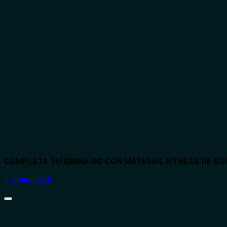
COMPLETA TU GIMNASIO CON MATERIAL FITNESS DE S
¡Equípalo ya!