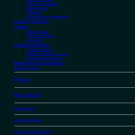
Suelos estribera
Suelo para caballos
Suelo rugoso
Felpudos
Accesorios de instalación
Suelos Vinílicos
Tatami
Tatami puzzle
Tatamis sin forrar
Lona PVC
Césped Artificial
Césped artificial
Césped infantil de colores
Accesorios de césped
Materiales de Gimnasio
Material Fitness
Fitness
Musculación
Mancuernas
Discos de pesas
Barras de musculación