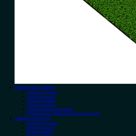
Suelos de Caucho
Losetas de caucho
Rollos de caucho
Losetas infantiles
Caucho contínuo
Césped Amortiguado Infantil
Accesorios de instalación suelos de Caucho
Suelos de Goma
Planchas de goma
Suelo de círculos
Suelos checker