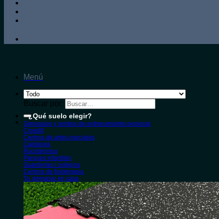
Menú
Buscar por:
¿Qué suelo elegir?
Gimnasios y centros de entrenamiento personal
Crossfit
Centros de artes marciales
Calistenia
Rocódromos
Parques infantiles
Guarderías / colegios
Centros de fisioterapia
Tu gimnasio en casa