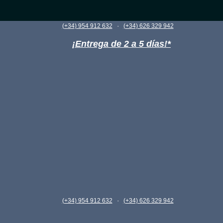
·
(+34) 954 912 632
(+34) 626 329 942
¡Entrega de 2 a 5 días!*
·
(+34) 954 912 632
(+34) 626 329 942