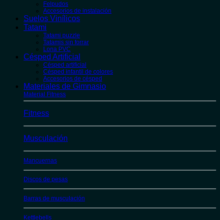
Felpudos
Accesorios de instalación
Suelos Vinílicos
Tatami
Tatami puzzle
Tatamis sin forrar
Lona PVC
Césped Artificial
Césped artificial
Césped infantil de colores
Accesorios de césped
Materiales de Gimnasio
Material Fitness
Fitness
Musculación
Mancuernas
Discos de pesas
Barras de musculación
Kettlebells