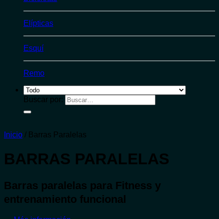
Elípticas
Esquí
Remo
Buscar por:
Inicio
/
Barras Paralelas
BARRAS PARALELAS
Barras paralelas para Fitness y
entrenamiento funcional