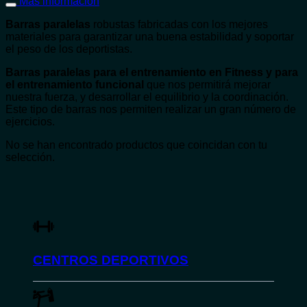
Más información
Barras paralelas
robustas fabricadas con los mejores
materiales para garantizar una buena estabilidad y soportar
el peso de los deportistas.
Barras paralelas para el entrenamiento en Fitness y para
el entrenamiento funcional
que nos permitirá mejorar
nuestra fuerza, y desarrollar el equilibrio y la coordinación.
Este tipo de barras nos permiten realizar un gran número de
ejercicios.
No se han encontrado productos que coincidan con tu
selección.
CENTROS DEPORTIVOS