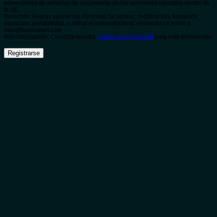
proveedores de servicios de alojamiento de los servidores ubicados dentro de
la UE.
Derechos: Podrás ejercer los derechos de acceso, rectificación, limitación,
oposición, portabilidad, o retirar el consentimiento enviando un email a
hola@suelosport.com
Más información: Consulta nuestra
política de privacidad
para más información.
Registrarse