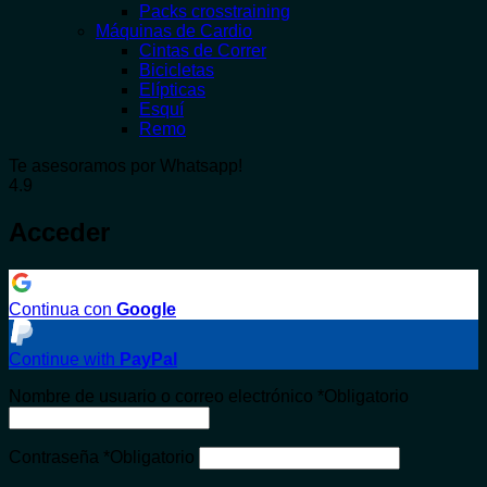
Packs crosstraining
Máquinas de Cardio
Cintas de Correr
Bicicletas
Elípticas
Esquí
Remo
Te asesoramos por Whatsapp!
4.9
Acceder
Continua con
Google
Continue with
PayPal
Nombre de usuario o correo electrónico
*
Obligatorio
Contraseña
*
Obligatorio