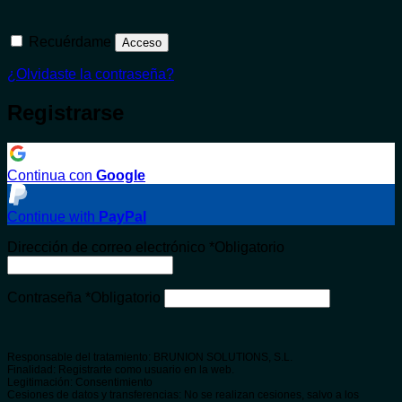
Recuérdame
Acceso
¿Olvidaste la contraseña?
Registrarse
Continua con
Google
Continue with
PayPal
Dirección de correo electrónico
*
Obligatorio
Contraseña
*
Obligatorio
Responsable del tratamiento: BRUNION SOLUTIONS, S.L.
Finalidad: Registrarte como usuario en la web.
Legitimación: Consentimiento
Cesiones de datos y transferencias: No se realizan cesiones, salvo a los