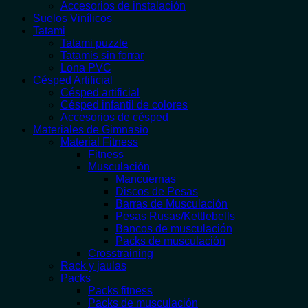
Accesorios de instalación
Suelos Vinílicos
Tatami
Tatami puzzle
Tatamis sin forrar
Lona PVC
Césped Artificial
Césped artificial
Césped infantil de colores
Accesorios de césped
Materiales de Gimnasio
Material Fitness
Fitness
Musculación
Mancuernas
Discos de Pesas
Barras de Musculación
Pesas Rusas/Kettlebells
Bancos de musculación
Packs de musculación
Crosstraining
Rack y jaulas
Packs
Packs fitness
Packs de musculación