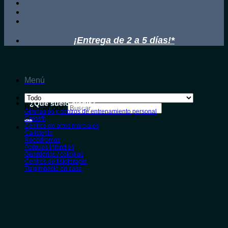
¡Entrega de 2 a 5 días!*
Menú
¿Qué suelo elegir?
Buscar por:
Gimnasios y centros de entrenamiento personal
Crossfit
Centros de artes marciales
Calistenia
Rocódromos
Parques infantiles
Guarderías / colegios
Centros de fisioterapia
Tu gimnasio en casa