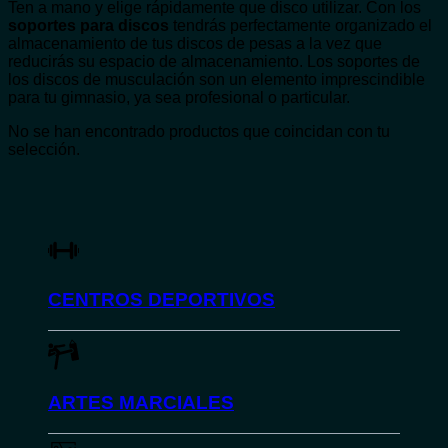
Ten a mano y elige rápidamente que disco utilizar. Con los
soportes para discos
tendrás perfectamente organizado el
almacenamiento de tus discos de pesas a la vez que
reducirás su espacio de almacenamiento. Los soportes de
los discos de musculación son un elemento imprescindible
para tu gimnasio, ya sea profesional o particular.
No se han encontrado productos que coincidan con tu
selección.
CENTROS DEPORTIVOS
ARTES MARCIALES