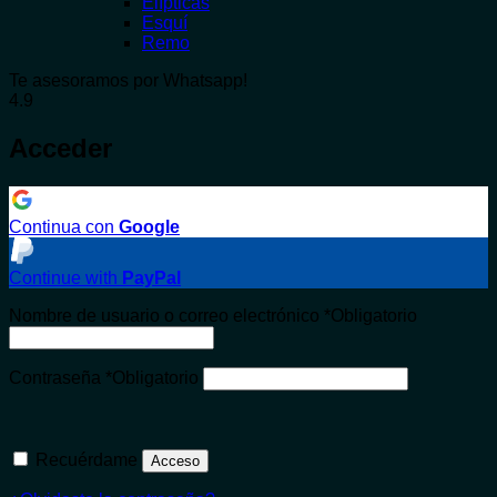
Elípticas
Esquí
Remo
Te asesoramos por Whatsapp!
4.9
Acceder
Continua con
Google
Continue with
PayPal
Nombre de usuario o correo electrónico
*
Obligatorio
Contraseña
*
Obligatorio
Recuérdame
Acceso