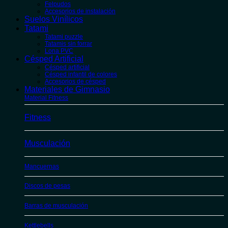
Felpudos
Accesorios de instalación
Suelos Vinílicos
Tatami
Tatami puzzle
Tatamis sin forrar
Lona PVC
Césped Artificial
Césped artificial
Césped infantil de colores
Accesorios de césped
Materiales de Gimnasio
Material Fitness
Fitness
Musculación
Mancuernas
Discos de pesas
Barras de musculación
Kettlebells