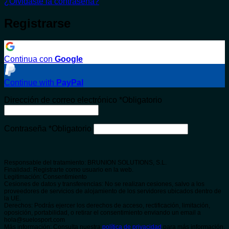
¿Olvidaste la contraseña?
Registrarse
Continua con
Google
Continue with
PayPal
Dirección de correo electrónico
*
Obligatorio
Contraseña
*
Obligatorio
Responsable del tratamiento: BRUNION SOLUTIONS, S.L.
Finalidad: Registrarte como usuario en la web.
Legitimación: Consentimiento
Cesiones de datos y transferencias: No se realizan cesiones, salvo a los
proveedores de servicios de alojamiento de los servidores ubicados dentro de
la UE.
Derechos: Podrás ejercer los derechos de acceso, rectificación, limitación,
oposición, portabilidad, o retirar el consentimiento enviando un email a
hola@suelosport.com
Más información: Consulta nuestra
política de privacidad
para más información.