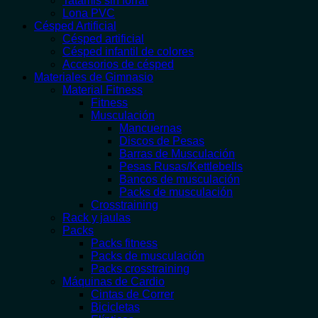
Tatamis sin forrar
Lona PVC
Césped Artificial
Césped artificial
Césped infantil de colores
Accesorios de césped
Materiales de Gimnasio
Material Fitness
Fitness
Musculación
Mancuernas
Discos de Pesas
Barras de Musculación
Pesas Rusas/Kettlebells
Bancos de musculación
Packs de musculación
Crosstraining
Rack y jaulas
Packs
Packs fitness
Packs de musculación
Packs crosstraining
Máquinas de Cardio
Cintas de Correr
Bicicletas