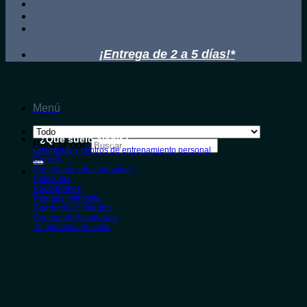
¡Entrega de 2 a 5 días!*
Menú
¿Qué suelo elegir?
Buscar por:
Gimnasios y centros de entrenamiento personal
Crossfit
Centros de artes marciales
Calistenia
Rocódromos
Parques infantiles
Guarderías / colegios
Centros de fisioterapia
Tu gimnasio en casa