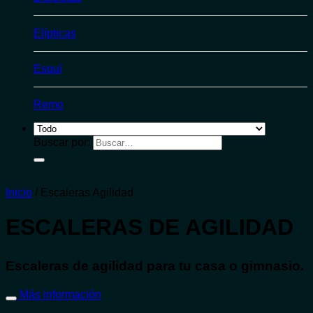
Elípticas
Esquí
Remo
Buscar por:
Inicio
/
Escaleras Agilidad
ESCALERAS DE AGILIDAD
Escaleras de agilidad para tu casa o gimnasio.
Más información