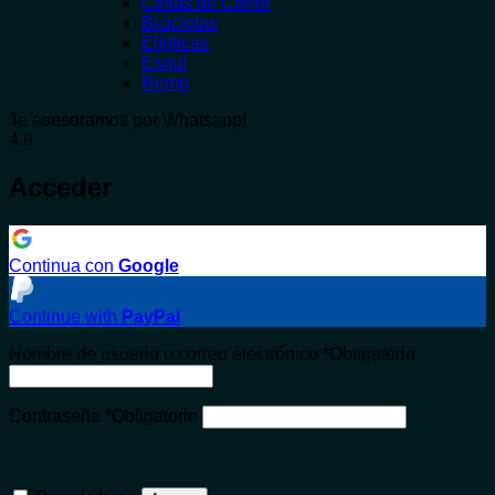
Cintas de Correr
Bicicletas
Elípticas
Esquí
Remo
Te asesoramos por Whatsapp!
4.9
Acceder
Continua con
Google
Continue with
PayPal
Nombre de usuario o correo electrónico
*
Obligatorio
Contraseña
*
Obligatorio