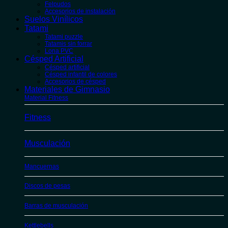
Felpudos
Accesorios de instalación
Suelos Vinílicos
Tatami
Tatami puzzle
Tatamis sin forrar
Lona PVC
Césped Artificial
Césped artificial
Césped infantil de colores
Accesorios de césped
Materiales de Gimnasio
Material Fitness
Fitness
Musculación
Mancuernas
Discos de pesas
Barras de musculación
Kettlebells