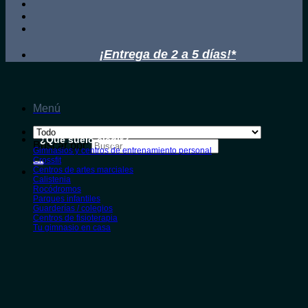
¡Entrega de 2 a 5 días!*
Menú
¿Qué suelo elegir?
Buscar por:
Gimnasios y centros de entrenamiento personal
Crossfit
Centros de artes marciales
Calistenia
Rocódromos
Parques infantiles
Guarderías / colegios
Centros de fisioterapia
Tu gimnasio en casa