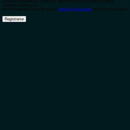
oposición, portabilidad, o retirar el consentimiento enviando un email a
hola@suelosport.com
Más información: Consulta nuestra
política de privacidad
para más información.
Registrarse