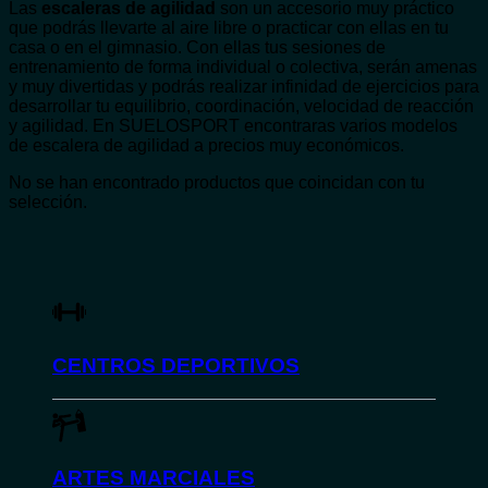
Las
escaleras de agilidad
son un accesorio muy práctico
que podrás llevarte al aire libre o practicar con ellas en tu
casa o en el gimnasio. Con ellas tus sesiones de
entrenamiento de forma individual o colectiva, serán amenas
y muy divertidas y podrás realizar infinidad de ejercicios para
desarrollar tu equilibrio, coordinación, velocidad de reacción
y agilidad. En SUELOSPORT encontraras varios modelos
de escalera de agilidad a precios muy económicos.
No se han encontrado productos que coincidan con tu
selección.
CENTROS DEPORTIVOS
ARTES MARCIALES