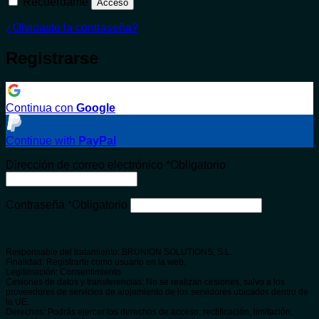
Recuérdame
Acceso
¿Olvidaste la contraseña?
Registrarse
Continua con
Google
Continue with
PayPal
Dirección de correo electrónico
*
Obligatorio
Contraseña
*
Obligatorio
Responsable del tratamiento: BRUNION SOLUTIONS, S.L.
Finalidad: Registrarte como usuario en la web.
Legitimación: Consentimiento
Cesiones de datos y transferencias: No se realizan cesiones, salvo a los
proveedores de servicios de alojamiento de los servidores ubicados dentro de
la UE.
Derechos: Podrás ejercer los derechos de acceso, rectificación, limitación,