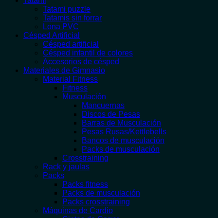
Tatami
Tatami puzzle
Tatamis sin forrar
Lona PVC
Césped Artificial
Césped artificial
Césped infantil de colores
Accesorios de césped
Materiales de Gimnasio
Material Fitness
Fitness
Musculación
Mancuernas
Discos de Pesas
Barras de Musculación
Pesas Rusas/Kettlebells
Bancos de musculación
Packs de musculación
Crosstraining
Rack y jaulas
Packs
Packs fitness
Packs de musculación
Packs crosstraining
Máquinas de Cardio