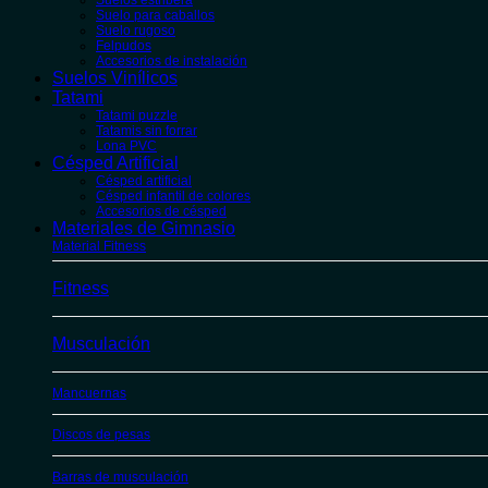
Suelos estribera
Suelo para caballos
Suelo rugoso
Felpudos
Accesorios de instalación
Suelos Vinílicos
Tatami
Tatami puzzle
Tatamis sin forrar
Lona PVC
Césped Artificial
Césped artificial
Césped infantil de colores
Accesorios de césped
Materiales de Gimnasio
Material Fitness
Fitness
Musculación
Mancuernas
Discos de pesas
Barras de musculación