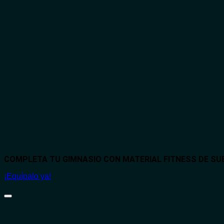
COMPLETA TU GIMNASIO CON MATERIAL FITNESS DE S
¡Equípalo ya!