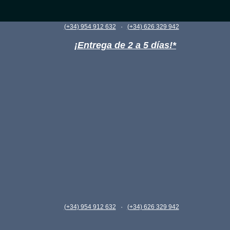
·
(+34) 954 912 632
(+34) 626 329 942
¡Entrega de 2 a 5 días!*
·
(+34) 954 912 632
(+34) 626 329 942