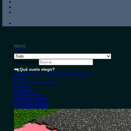
Menú
Buscar por:
¿Qué suelo elegir?
Gimnasios y centros de entrenamiento personal
Crossfit
Centros de artes marciales
Calistenia
Rocódromos
Parques infantiles
Guarderías / colegios
Centros de fisioterapia
Tu gimnasio en casa