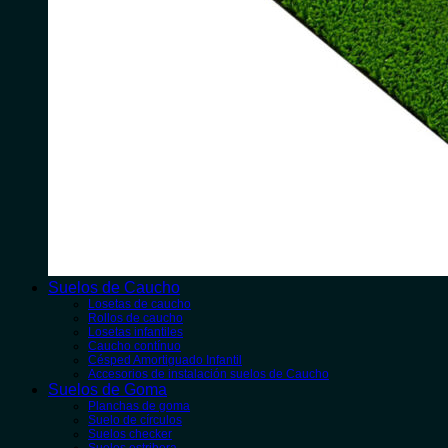
Suelos de Caucho
Losetas de caucho
Rollos de caucho
Losetas infantiles
Caucho contínuo
Césped Amortiguado Infantil
Accesorios de instalación suelos de Caucho
Suelos de Goma
Planchas de goma
Suelo de círculos
Suelos checker