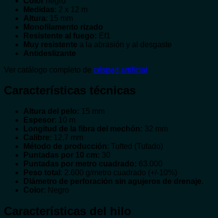
Color
negro
Medidas
: 2 x 12 m
Altura
: 15 mm
Monofilamento rizado
Resistente al fuego:
Ef1
Muy resistente
a la abrasión y al desgaste
Antideslizante
Ver catálogo completo de
césped artificial
Características técnicas
Altura del pelo:
15 mm
Espesor
: 10 m
Longitud de la fibra del mechón:
32 mm
Calibre
: 12,7 mm
Método de producción
: Tufted (Tufado)
Puntadas por 10 cm:
30
Puntadas por metro cuadrado:
63.000
Peso total
: 2.600 g/metro cuadrado (+/-10%)
Diámetro de perforación sin agujeros de drenaje
.
Color
: Negro
Características del hilo