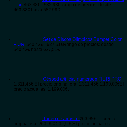
Fiuri
463,33
€
-
582,98
€
Rango de precios: desde
463,33€ hasta 582,98€
Set de Discos Olímpicos Bumper Color
FIURI
540,42
€
-
627,51
€
Rango de precios: desde
540,42€ hasta 627,51€
Césped artificial numerado FIURI PRO
1.311,45
€
El precio original era: 1.311,45€.
1.199,00
€
El
precio actual es: 1.199,00€.
Trineo de arrastre
263,99
€
El precio
original era: 263,99€.
239,99
€
El precio actual es: