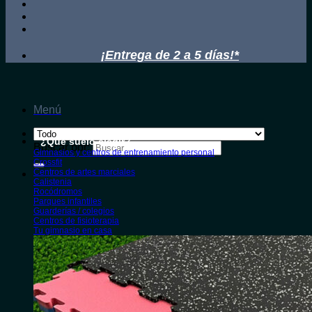
¡Entrega de 2 a 5 días!*
Menú
¿Qué suelo elegir?
Buscar por:
Gimnasios y centros de entrenamiento personal
Crossfit
Centros de artes marciales
Calistenia
Rocódromos
Parques infantiles
Guarderías / colegios
Centros de fisioterapia
Tu gimnasio en casa