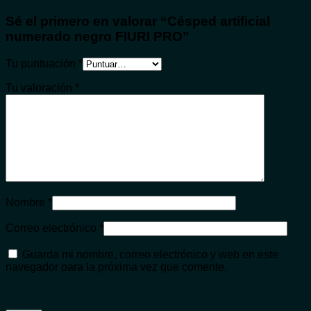
Sé el primero en valorar “Césped artificial
numerado negro FIURI PRO”
Tu puntuación
*
Tu valoración
*
Nombre
*
Correo electrónico
*
Guarda mi nombre, correo electrónico y web en este
navegador para la próxima vez que comente.