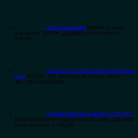
Trineo de arrastre
263,99
€
El precio
original era: 263,99€.
239,99
€
El precio actual es:
239,99€.
Set de Discos Olímpicos Bumpers Black
Fiuri
463,33
€
-
582,98
€
Rango de precios: desde
463,33€ hasta 582,98€
Césped artificial numerado FIURI PRO
1.311,45
€
El precio original era: 1.311,45€.
1.199,00
€
El
precio actual es: 1.199,00€.