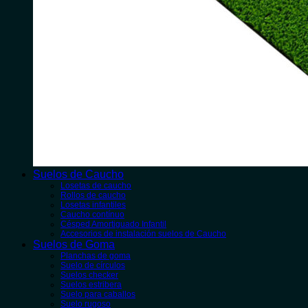
Suelos de Caucho
Losetas de caucho
Rollos de caucho
Losetas infantiles
Caucho contínuo
Césped Amortiguado Infantil
Accesorios de instalación suelos de Caucho
Suelos de Goma
Planchas de goma
Suelo de círculos
Suelos checker
Suelos estribera
Suelo para caballos
Suelo rugoso