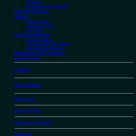
Felpudos
Accesorios de instalación
Suelos Vinílicos
Tatami
Tatami puzzle
Tatamis sin forrar
Lona PVC
Césped Artificial
Césped artificial
Césped infantil de colores
Accesorios de césped
Materiales de Gimnasio
Material Fitness
Fitness
Musculación
Mancuernas
Discos de pesas
Barras de musculación
Kettlebells