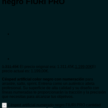
negro FIURI PRO
1.311,45
€
El precio original era: 1.311,45€.
1.199,00
€
El
precio actual es: 1.199,00€.
Césped artificial color negro con numeración
para
arrastre, salto, sprint. Entrena como un auténtico atleta
profesional. Su superficie de alta calidad y su diseño con
líneas numeradas te proporcionarán la tracción y la precisión
que necesitas para alcanzar tus objetivos.
Césped artificial numerado negro FIURI PRO cantidad