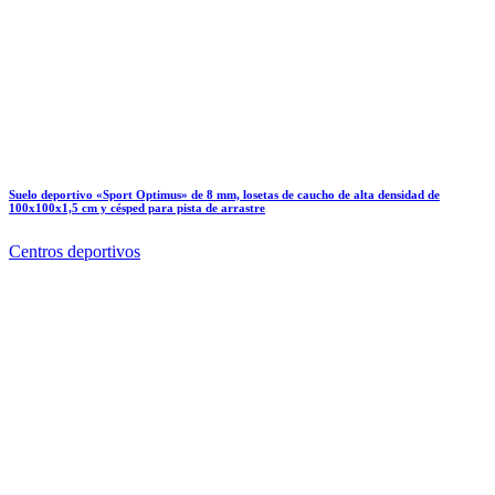
Suelo deportivo «Sport Optimus» de 8 mm, losetas de caucho de alta densidad de
100x100x1,5 cm y césped para pista de arrastre
Centros deportivos