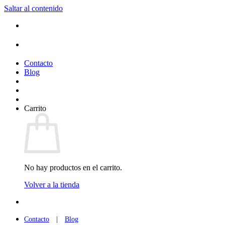
Saltar al contenido
(+34) 954 912 632
·
(+34) 626 329 942
¡Entrega de 2 a 5 días!*
Contacto
Blog
Carrito
No hay productos en el carrito.
Volver a la tienda
(+34) 954 912 632
·
(+34) 626 329 942
Contacto
|
Blog