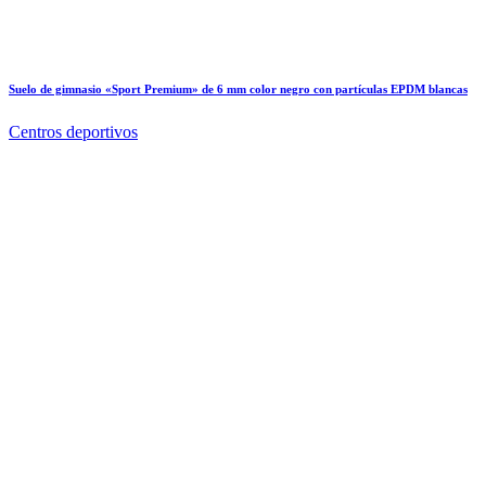
Suelo de gimnasio «Sport Premium» de 6 mm color negro con partículas EPDM blancas
Centros deportivos