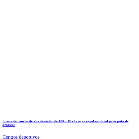
Loseta de caucho de alta densidad de 100x100x2 cm y césped artificial para pista de
arrastre
Centros deportivos