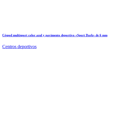
Césped multisport color azul y pavimento deportivo «Sport Dark» de 6 mm
Centros deportivos