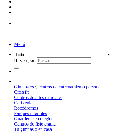
¡Entrega de 2 a 5 días!*
Menú
Buscar por:
¿Qué suelo elegir?
Gimnasios y centros de entrenamiento personal
Crossfit
Centros de artes marciales
Calistenia
Rocódromos
Parques infantiles
Guarderías / colegios
Centros de fisioterapia
Tu gimnasio en casa