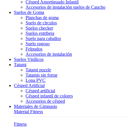
Césped Amortiguado Infantil
Accesorios de instalación suelos de Caucho
Suelos de Goma
Planchas de goma
Suelo de círculos
Suelos checker
Suelos estribera
Suelo para caballos
Suelo rugoso
Felpudos
Accesorios de instalación
Suelos Vinílicos
Tatami
Tatami puzzle
Tatamis sin forrar
Lona PVC
Césped Artificial
Césped artificial
Césped infantil de colores
Accesorios de césped
Materiales de Gimnasio
Material Fitness
Fitness