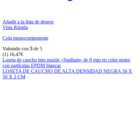
Añadir a la lista de deseos
Vista Rápida
Cola monocomponente
Valorado con
5
de 5
(1)
16,47
€
Loseta de caucho tipo puzzle «Stadium» de 8 mm en color negro
con partículas EPDM blancas
LOSETA DE CAUCHO DE ALTA DENSIDAD NEGRA 50 X
50 X 2 CM