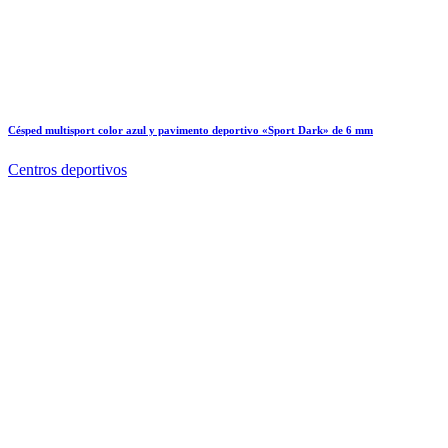
Césped multisport color azul y pavimento deportivo «Sport Dark» de 6 mm
Centros deportivos