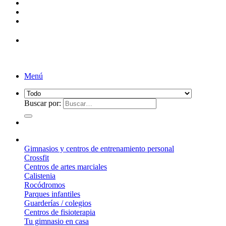
¡Entrega de 2 a 5 días!*
Menú
Buscar por:
¿Qué suelo elegir?
Gimnasios y centros de entrenamiento personal
Crossfit
Centros de artes marciales
Calistenia
Rocódromos
Parques infantiles
Guarderías / colegios
Centros de fisioterapia
Tu gimnasio en casa