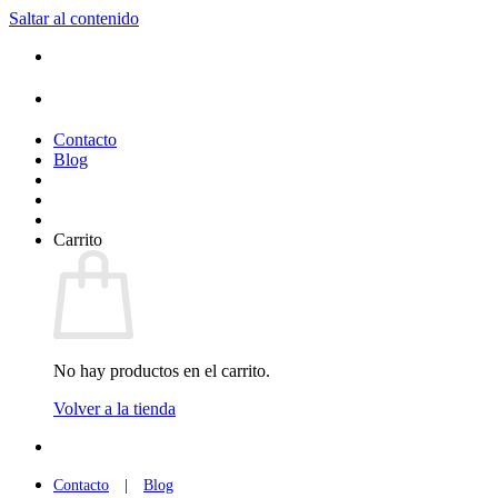
Saltar al contenido
(+34) 954 912 632
·
(+34) 626 329 942
¡Entrega de 2 a 5 días!*
Contacto
Blog
Carrito
No hay productos en el carrito.
Volver a la tienda
(+34) 954 912 632
·
(+34) 626 329 942
Contacto
|
Blog