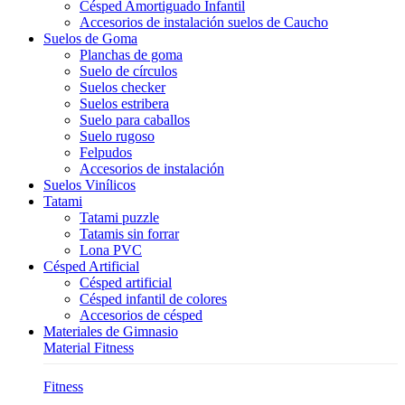
Césped Amortiguado Infantil
Accesorios de instalación suelos de Caucho
Suelos de Goma
Planchas de goma
Suelo de círculos
Suelos checker
Suelos estribera
Suelo para caballos
Suelo rugoso
Felpudos
Accesorios de instalación
Suelos Vinílicos
Tatami
Tatami puzzle
Tatamis sin forrar
Lona PVC
Césped Artificial
Césped artificial
Césped infantil de colores
Accesorios de césped
Materiales de Gimnasio
Material Fitness
Fitness