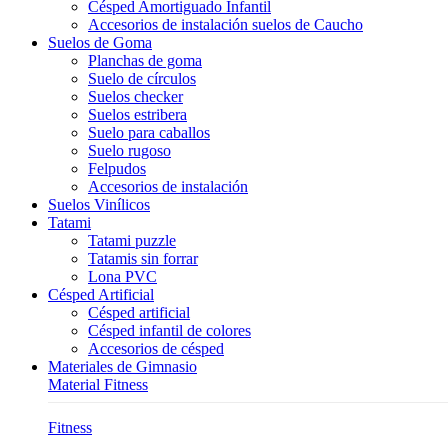
Césped Amortiguado Infantil
Accesorios de instalación suelos de Caucho
Suelos de Goma
Planchas de goma
Suelo de círculos
Suelos checker
Suelos estribera
Suelo para caballos
Suelo rugoso
Felpudos
Accesorios de instalación
Suelos Vinílicos
Tatami
Tatami puzzle
Tatamis sin forrar
Lona PVC
Césped Artificial
Césped artificial
Césped infantil de colores
Accesorios de césped
Materiales de Gimnasio
Material Fitness
Fitness