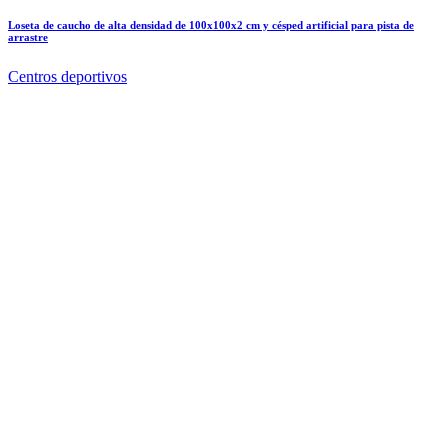
Loseta de caucho de alta densidad de 100x100x2 cm y césped artificial para pista de
arrastre
Centros deportivos