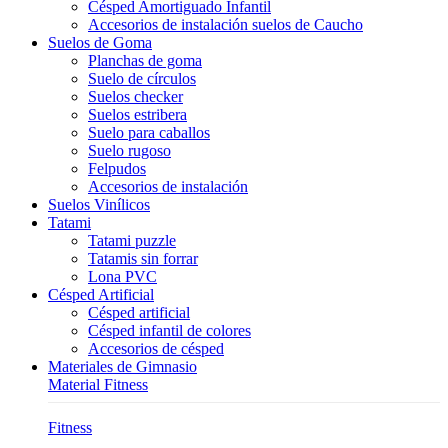
Césped Amortiguado Infantil
Accesorios de instalación suelos de Caucho
Suelos de Goma
Planchas de goma
Suelo de círculos
Suelos checker
Suelos estribera
Suelo para caballos
Suelo rugoso
Felpudos
Accesorios de instalación
Suelos Vinílicos
Tatami
Tatami puzzle
Tatamis sin forrar
Lona PVC
Césped Artificial
Césped artificial
Césped infantil de colores
Accesorios de césped
Materiales de Gimnasio
Material Fitness
Fitness