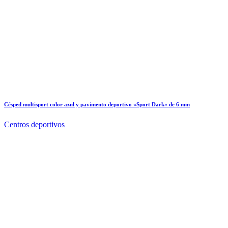
Césped multisport color azul y pavimento deportivo «Sport Dark» de 6 mm
Centros deportivos