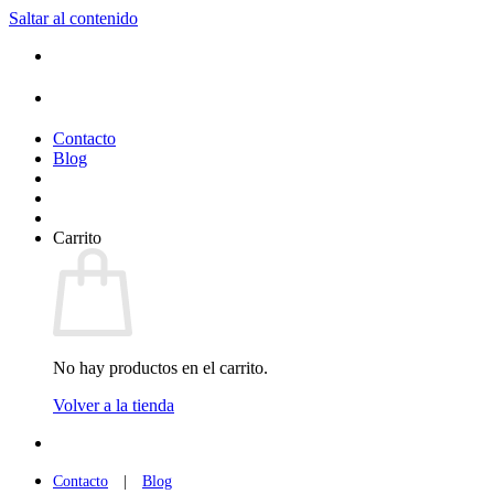
Saltar al contenido
(+34) 954 912 632
·
(+34) 626 329 942
¡Entrega de 2 a 5 días!*
Contacto
Blog
Carrito
No hay productos en el carrito.
Volver a la tienda
(+34) 954 912 632
·
(+34) 626 329 942
Contacto
|
Blog