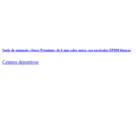
Suelo de gimnasio «Sport Premium» de 6 mm color negro con partículas EPDM blancas
Centros deportivos