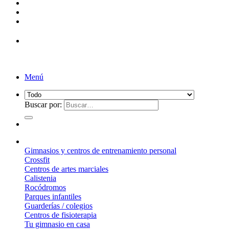
¡Entrega de 2 a 5 días!*
Menú
Buscar por:
¿Qué suelo elegir?
Gimnasios y centros de entrenamiento personal
Crossfit
Centros de artes marciales
Calistenia
Rocódromos
Parques infantiles
Guarderías / colegios
Centros de fisioterapia
Tu gimnasio en casa