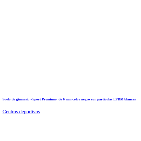
Suelo de gimnasio «Sport Premium» de 6 mm color negro con partículas EPDM blancas
Centros deportivos