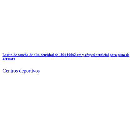
Loseta de caucho de alta densidad de 100x100x2 cm y césped artificial para pista de
arrastre
Centros deportivos