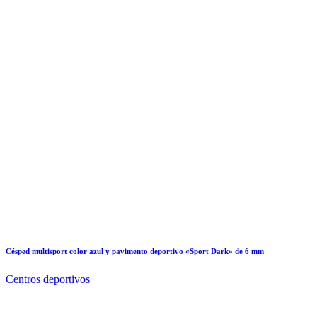
Césped multisport color azul y pavimento deportivo «Sport Dark» de 6 mm
Centros deportivos