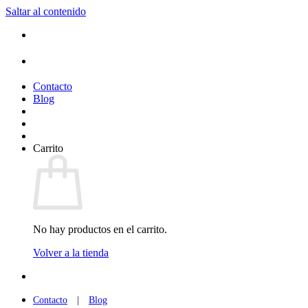
Saltar al contenido
(+34) 954 912 632
·
(+34) 626 329 942
¡Entrega de 2 a 5 días!*
Contacto
Blog
Carrito
No hay productos en el carrito.
Volver a la tienda
(+34) 954 912 632
·
(+34) 626 329 942
Contacto
|
Blog