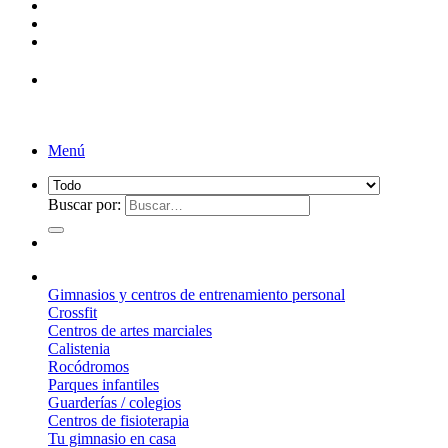
¡Entrega de 2 a 5 días!*
Menú
Buscar por:
¿Qué suelo elegir?
Gimnasios y centros de entrenamiento personal
Crossfit
Centros de artes marciales
Calistenia
Rocódromos
Parques infantiles
Guarderías / colegios
Centros de fisioterapia
Tu gimnasio en casa