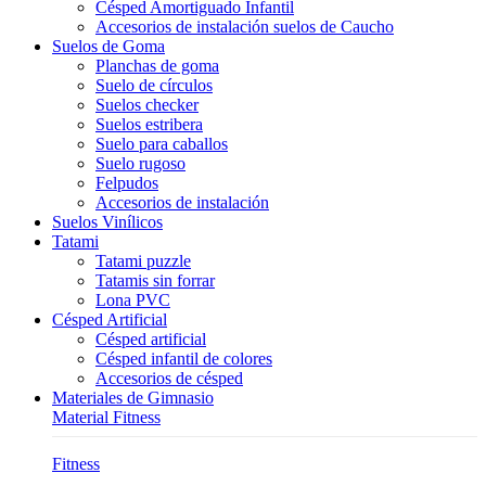
Césped Amortiguado Infantil
Accesorios de instalación suelos de Caucho
Suelos de Goma
Planchas de goma
Suelo de círculos
Suelos checker
Suelos estribera
Suelo para caballos
Suelo rugoso
Felpudos
Accesorios de instalación
Suelos Vinílicos
Tatami
Tatami puzzle
Tatamis sin forrar
Lona PVC
Césped Artificial
Césped artificial
Césped infantil de colores
Accesorios de césped
Materiales de Gimnasio
Material Fitness
Fitness