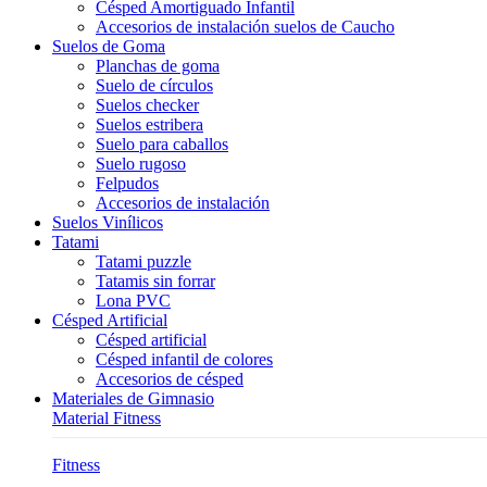
Césped Amortiguado Infantil
Accesorios de instalación suelos de Caucho
Suelos de Goma
Planchas de goma
Suelo de círculos
Suelos checker
Suelos estribera
Suelo para caballos
Suelo rugoso
Felpudos
Accesorios de instalación
Suelos Vinílicos
Tatami
Tatami puzzle
Tatamis sin forrar
Lona PVC
Césped Artificial
Césped artificial
Césped infantil de colores
Accesorios de césped
Materiales de Gimnasio
Material Fitness
Fitness