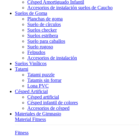
Césped Amortiguado Infantil
Accesorios de instalación suelos de Caucho
Suelos de Goma
Planchas de goma
Suelo de círculos
Suelos checker
Suelos estribera
Suelo para caballos
Suelo rugoso
Felpudos
Accesorios de instalación
Suelos Vinílicos
Tatami
Tatami puzzle
Tatamis sin forrar
Lona PVC
Césped Artificial
Césped artificial
Césped infantil de colores
Accesorios de césped
Materiales de Gimnasio
Material Fitness
Fitness