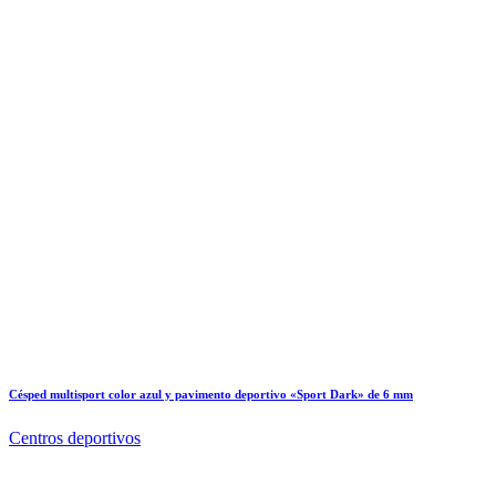
Césped multisport color azul y pavimento deportivo «Sport Dark» de 6 mm
Centros deportivos