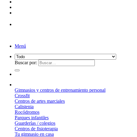
¡Entrega de 2 a 5 días!*
Menú
Buscar por:
¿Qué suelo elegir?
Gimnasios y centros de entrenamiento personal
Crossfit
Centros de artes marciales
Calistenia
Rocódromos
Parques infantiles
Guarderías / colegios
Centros de fisioterapia
Tu gimnasio en casa