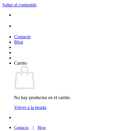
Saltar al contenido
(+34) 954 912 632
·
(+34) 626 329 942
¡Entrega de 2 a 5 días!*
Contacto
Blog
Carrito
No hay productos en el carrito.
Volver a la tienda
(+34) 954 912 632
·
(+34) 626 329 942
Contacto
|
Blog