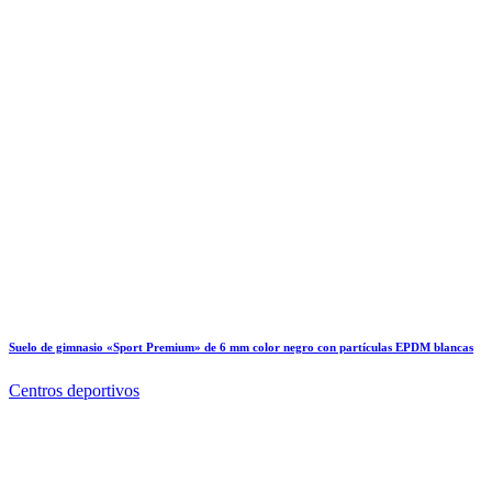
Suelo de gimnasio «Sport Premium» de 6 mm color negro con partículas EPDM blancas
Centros deportivos