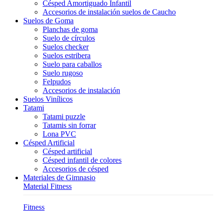
Césped Amortiguado Infantil
Accesorios de instalación suelos de Caucho
Suelos de Goma
Planchas de goma
Suelo de círculos
Suelos checker
Suelos estribera
Suelo para caballos
Suelo rugoso
Felpudos
Accesorios de instalación
Suelos Vinílicos
Tatami
Tatami puzzle
Tatamis sin forrar
Lona PVC
Césped Artificial
Césped artificial
Césped infantil de colores
Accesorios de césped
Materiales de Gimnasio
Material Fitness
Fitness