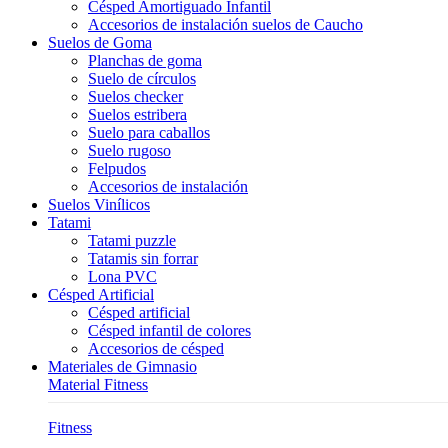
Césped Amortiguado Infantil
Accesorios de instalación suelos de Caucho
Suelos de Goma
Planchas de goma
Suelo de círculos
Suelos checker
Suelos estribera
Suelo para caballos
Suelo rugoso
Felpudos
Accesorios de instalación
Suelos Vinílicos
Tatami
Tatami puzzle
Tatamis sin forrar
Lona PVC
Césped Artificial
Césped artificial
Césped infantil de colores
Accesorios de césped
Materiales de Gimnasio
Material Fitness
Fitness