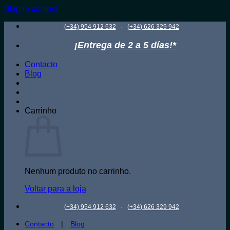
Skip to content
·
(+34) 954 912 632
(+34) 626 329 942
¡Entrega de 2 a 5 días!*
Contacto
Blog
Carrinho
Nenhum produto no carrinho.
Voltar para a loja
·
(+34) 954 912 632
(+34) 626 329 942
Contacto
|
Blog