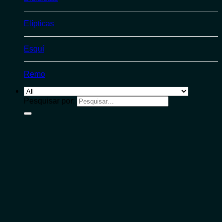
Elípticas
Esquí
Remo
Pesquisar por: