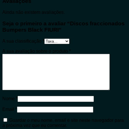
Avaliações
Ainda não existem avaliações.
Seja o primeiro a avaliar “Discos fraccionados
Bumpers Black FIURI”
A sua classificação
*
A sua avaliação sobre o produto
*
Nome
*
Email
*
Guardar o meu nome, email e site neste navegador para
a próxima vez que eu comentar.