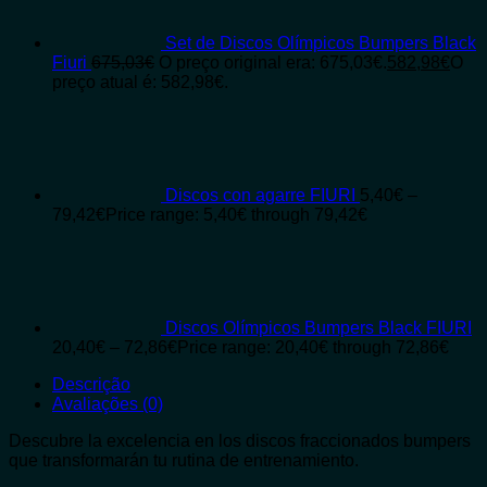
Set de Discos Olímpicos Bumpers Black
Fiuri
675,03
€
O preço original era: 675,03€.
582,98
€
O
preço atual é: 582,98€.
Discos con agarre FIURI
5,40
€
–
79,42
€
Price range: 5,40€ through 79,42€
Discos Olímpicos Bumpers Black FIURI
20,40
€
–
72,86
€
Price range: 20,40€ through 72,86€
Descrição
Avaliações (0)
Descubre la excelencia en los discos fraccionados bumpers
que transformarán tu rutina de entrenamiento.