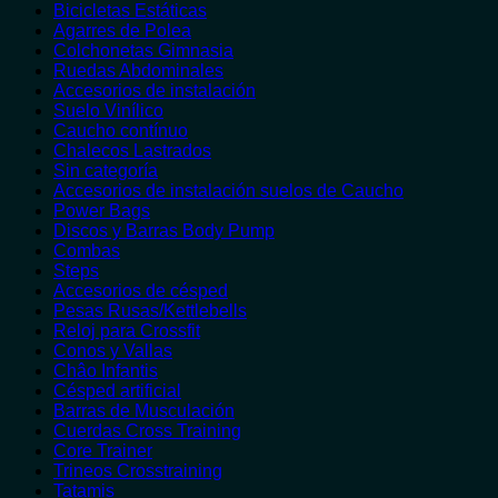
Bicicletas Estáticas
Agarres de Polea
Colchonetas Gimnasia
Ruedas Abdominales
Accesorios de instalación
Suelo Vinílico
Caucho contínuo
Chalecos Lastrados
Sin categoría
Accesorios de instalación suelos de Caucho
Power Bags
Discos y Barras Body Pump
Combas
Steps
Accesorios de césped
Pesas Rusas/Kettlebells
Reloj para Crossfit
Conos y Vallas
Châo Infantis
Césped artificial
Barras de Musculación
Cuerdas Cross Training
Core Trainer
Trineos Crosstraining
Tatamis