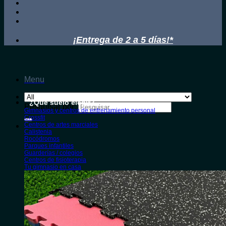
¡Entrega de 2 a 5 días!*
Menu
¿Qué suelo elegir?
Pesquisar por:
Gimnasios y centros de entrenamiento personal
Crossfit
Centros de artes marciales
Calistenia
Rocódromos
Parques infantiles
Guarderías / colegios
Centros de fisioterapia
Tu gimnasio en casa