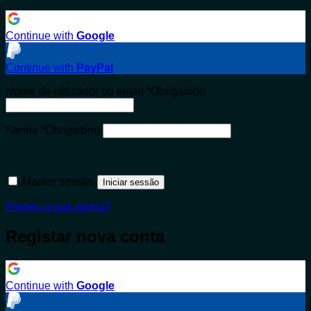
Continue with
Google
Continue with
PayPal
Nome de utilizador ou email
*
Obrigatório
Senha
*
Obrigatório
Manter sessão
Iniciar sessão
Perdeu a sua senha?
Registar nova conta
Continue with
Google