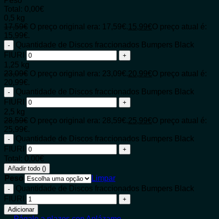
Peso
Total:
0,00
€
0,5 kg
17,59
€
O preço original era: 17,59€.
15,99
€
O preço atual é:
15,99€.
Quantidade de Discos fraccionados Bumpers Black
FIURI
1,25 kg
23,09
€
O preço original era: 23,09€.
20,99
€
O preço atual é:
20,99€.
Quantidade de Discos fraccionados Bumpers Black
FIURI
2,5 kg
28,59
€
O preço original era: 28,59€.
25,99
€
O preço atual é:
25,99€.
Quantidade de Discos fraccionados Bumpers Black
FIURI
Total:
0,00
€
Añadir todo (
)
Peso
Limpar
Quantidade de Discos fraccionados Bumpers Black
FIURI
Adicionar
Págalo a plazos con Aplázame