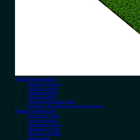
Pisos de borracha
Placas de borracha
Rollos de caucho
Losetas infantiles
Caucho contínuo
Césped Amortiguado Infantil
Accesorios de instalación suelos de Caucho
Pisos de borracha
Planchas de goma
Suelo de círculos
Pavimentos checker
Pavimento estriado
Suelo para caballos
Suelo rugoso