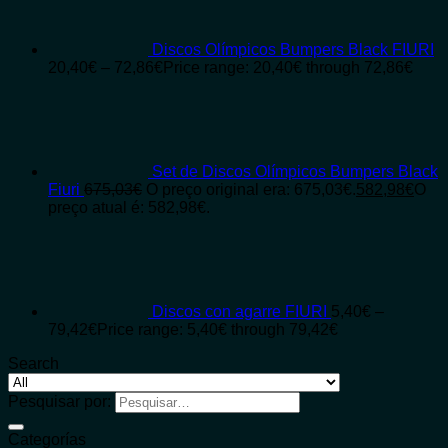
Discos Olímpicos Bumpers Black FIURI
20,40
€
–
72,86
€
Price range: 20,40€ through 72,86€
Set de Discos Olímpicos Bumpers Black
Fiuri
675,03
€
O preço original era: 675,03€.
582,98
€
O
preço atual é: 582,98€.
Discos con agarre FIURI
5,40
€
–
79,42
€
Price range: 5,40€ through 79,42€
Search
Pesquisar por:
Categorías