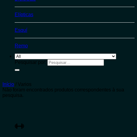
Elípticas
Esquí
Remo
Pesquisar por:
Início
/
Varios
Não foram encontrados produtos correspondentes à sua
pesquisa.