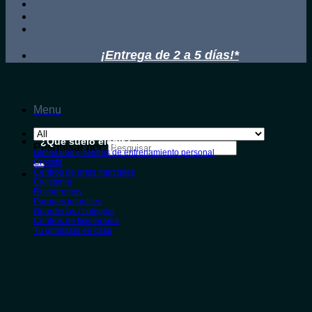
¡Entrega de 2 a 5 días!*
Menu
¿Qué suelo elegir?
Pesquisar por:
Gimnasios y centros de entrenamiento personal
Crossfit
Centros de artes marciales
Calistenia
Rocódromos
Parques infantiles
Guarderías / colegios
Centros de fisioterapia
Tu gimnasio en casa