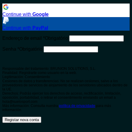
Continue with
Google
Continue with
PayPal
Endereço de email
*
Obrigatório
Senha
*
Obrigatório
Responsable del tratamiento: BRUNION SOLUTIONS, S.L.
Finalidad: Registrarte como usuario en la web.
Legitimación: Consentimiento
Cesiones de datos y transferencias: No se realizan cesiones, salvo a los
proveedores de servicios de alojamiento de los servidores ubicados dentro de
la UE.
Derechos: Podrás ejercer los derechos de acceso, rectificación, limitación,
oposición, portabilidad, o retirar el consentimiento enviando un email a
hola@suelosport.com
Más información: Consulta nuestra
política de privacidade
para más
información.
Registar nova conta