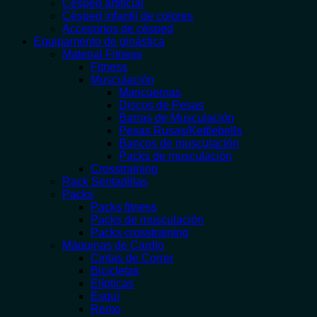
Césped artificial
Césped infantil de colores
Accesorios de césped
Equipamento de ginástica
Material Fitness
Fitness
Musculación
Mancuernas
Discos de Pesas
Barras de Musculación
Pesas Rusas/Kettlebells
Bancos de musculación
Packs de musculación
Crosstraining
Rack Sentadillas
Packs
Packs fitness
Packs de musculación
Packs crosstraining
Máquinas de Cardio
Cintas de Correr
Bicicletas
Elípticas
Esquí
Remo