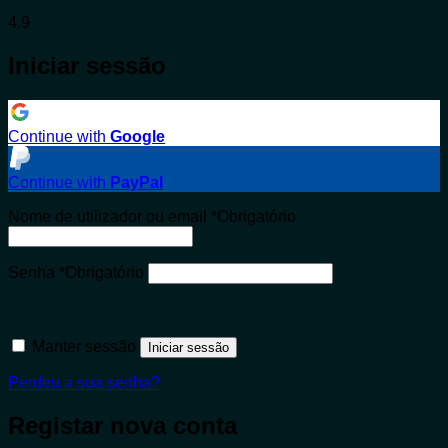
4.9
Iniciar sessão
Continue with
Google
Continue with
PayPal
Nome de utilizador ou email
*
Obrigatório
Senha
*
Obrigatório
Manter sessão
Iniciar sessão
Perdeu a sua senha?
Registar nova conta