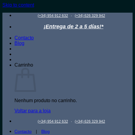
Skip to content
·
(+34) 954 912 632
(+34) 626 329 942
¡Entrega de 2 a 5 días!*
Contacto
Blog
Carrinho
Nenhum produto no carrinho.
Voltar para a loja
·
(+34) 954 912 632
(+34) 626 329 942
Contacto
|
Blog