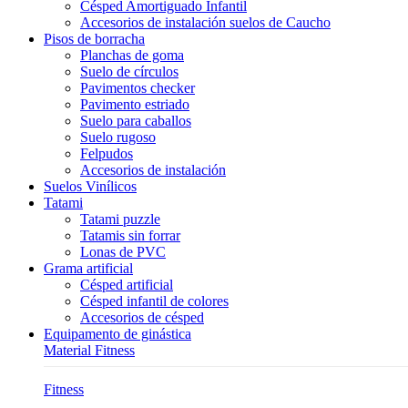
Césped Amortiguado Infantil
Accesorios de instalación suelos de Caucho
Pisos de borracha
Planchas de goma
Suelo de círculos
Pavimentos checker
Pavimento estriado
Suelo para caballos
Suelo rugoso
Felpudos
Accesorios de instalación
Suelos Vinílicos
Tatami
Tatami puzzle
Tatamis sin forrar
Lonas de PVC
Grama artificial
Césped artificial
Césped infantil de colores
Accesorios de césped
Equipamento de ginástica
Material Fitness
Fitness