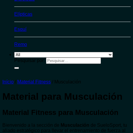
Elípticas
Esquí
Remo
Pesquisar por:
Início
/
Material Fitness
/
Musculación
Material para Musculación
Material Fitness para Musculación
Bienvenido a la sección de
Musculación
de SueloSport, tu
aliado estratégico para llevar el entrenamiento de fuerza al