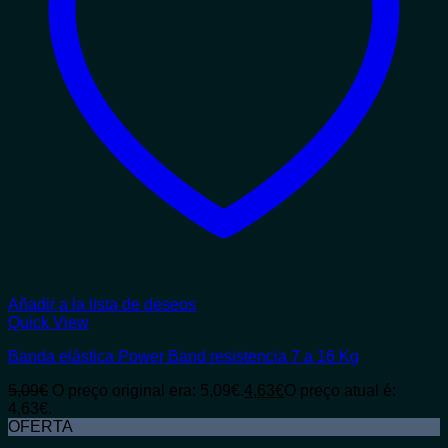
Añadir a la lista de deseos
Quick View
Banda elástica Power Band resistencia 7 a 16 Kg
5,09
€
O preço original era: 5,09€.
4,63
€
O preço atual é:
4,63€.
OFERTA