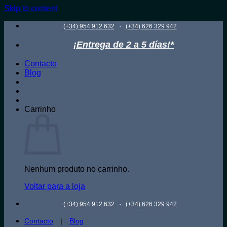
Skip to content
·
(+34) 954 912 632
(+34) 626 329 942
¡Entrega de 2 a 5 días!*
Contacto
Blog
Carrinho
Nenhum produto no carrinho.
Voltar para a loja
·
(+34) 954 912 632
(+34) 626 329 942
Contacto
|
Blog