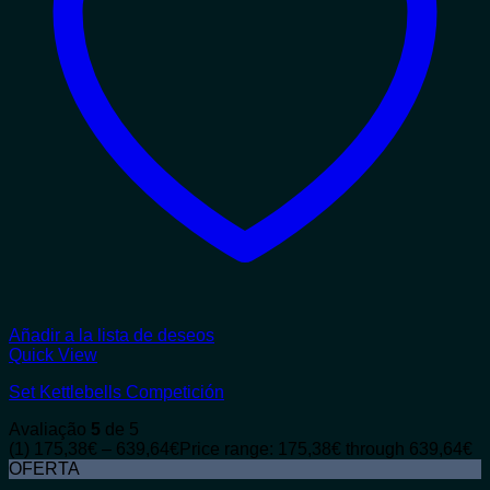
Añadir a la lista de deseos
Quick View
Set Kettlebells Competición
Avaliação
5
de 5
(1)
175,38
€
–
639,64
€
Price range: 175,38€ through 639,64€
OFERTA