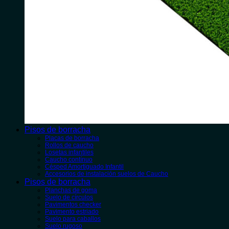
Pisos de borracha
Placas de borracha
Rollos de caucho
Losetas infantiles
Caucho contínuo
Césped Amortiguado Infantil
Accesorios de instalación suelos de Caucho
Pisos de borracha
Planchas de goma
Suelo de círculos
Pavimentos checker
Pavimento estriado
Suelo para caballos
Suelo rugoso