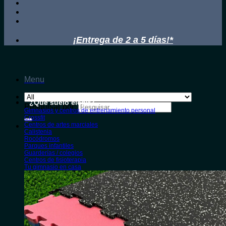
¡Entrega de 2 a 5 días!*
Menu
¿Qué suelo elegir?
Pesquisar por:
Gimnasios y centros de entrenamiento personal
Crossfit
Centros de artes marciales
Calistenia
Rocódromos
Parques infantiles
Guarderías / colegios
Centros de fisioterapia
Tu gimnasio en casa