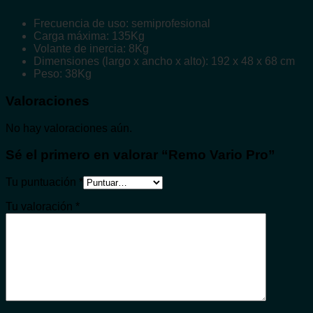
Frecuencia de uso: semiprofesional
Carga máxima: 135Kg
Volante de inercia: 8Kg
Dimensiones (largo x ancho x alto): 192 x 48 x 68 cm
Peso: 38Kg
Valoraciones
No hay valoraciones aún.
Sé el primero en valorar “Remo Vario Pro”
Tu puntuación
*
Tu valoración
*