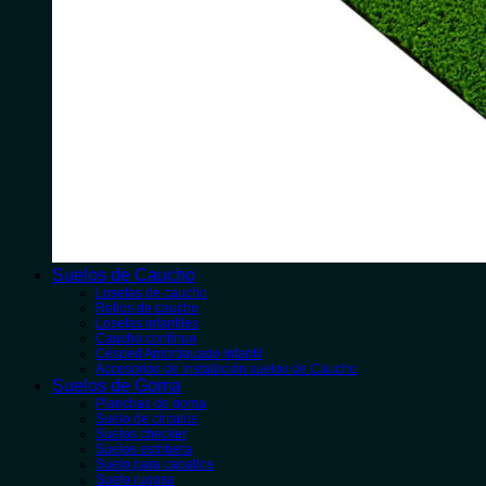
Suelos de Caucho
Losetas de caucho
Rollos de caucho
Losetas infantiles
Caucho contínuo
Césped Amortiguado Infantil
Accesorios de instalación suelos de Caucho
Suelos de Goma
Planchas de goma
Suelo de círculos
Suelos checker
Suelos estribera
Suelo para caballos
Suelo rugoso