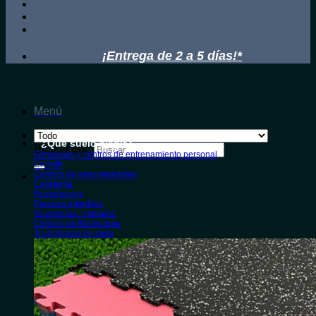
¡Entrega de 2 a 5 días!*
Menú
¿Qué suelo elegir?
Buscar por:
Gimnasios y centros de entrenamiento personal
Crossfit
Centros de artes marciales
Calistenia
Rocódromos
Parques infantiles
Guarderías / colegios
Centros de fisioterapia
Tu gimnasio en casa