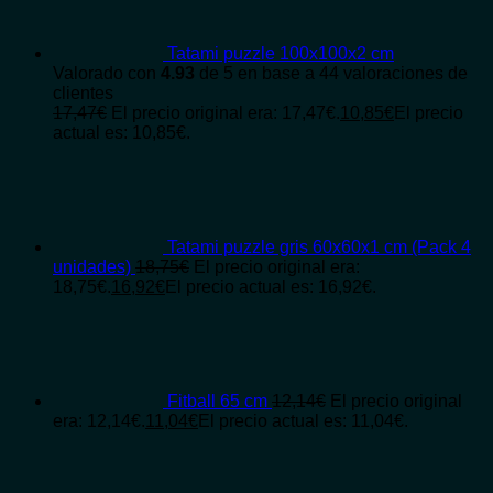
Tatami puzzle 100x100x2 cm
Valorado con
4.93
de 5 en base a
44
valoraciones de
clientes
17,47
€
El precio original era: 17,47€.
10,85
€
El precio
actual es: 10,85€.
Tatami puzzle gris 60x60x1 cm (Pack 4
unidades)
18,75
€
El precio original era:
18,75€.
16,92
€
El precio actual es: 16,92€.
Fitball 65 cm
12,14
€
El precio original
era: 12,14€.
11,04
€
El precio actual es: 11,04€.