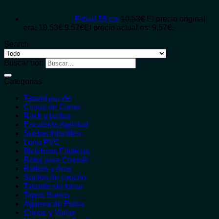
Fitball 55 cm
10,53
€
El precio original
era: 10,53€.
9,57
€
El precio actual es: 9,57€.
Search
Buscar por:
Categorías
Tatami puzzle
Cintas de Correr
Rack y jaulas
Escaleras Agilidad
Suelos Infantiles
Lona PVC
Bicicletas Elípticas
Reloj para Crossfit
Rollers y Aros
Suelos de caucho
Tatamis sin forrar
Topes Barras
Agarres de Polea
Conos y Vallas