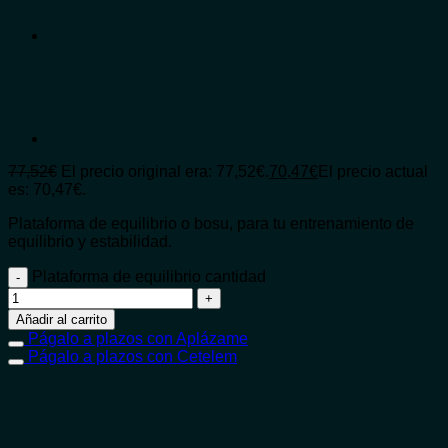
77,52
€
El precio original era: 77,52€.
70,47
€
El precio actual
es: 70,47€.
Plataforma de equilibrio o bosu, para tu entrenamiento de
equilibrio y estabilidad.
Plataforma de equilibrio cantidad
Añadir al carrito
Págalo a plazos con Aplázame
Págalo a plazos con Cetelem