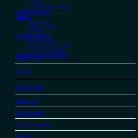
Felpudos
Accesorios de instalación
Suelos Vinílicos
Tatami
Tatami puzzle
Tatamis sin forrar
Lona PVC
Césped Artificial
Césped artificial
Césped infantil de colores
Accesorios de césped
Materiales de Gimnasio
Material Fitness
Fitness
Musculación
Mancuernas
Discos de pesas
Barras de musculación
Kettlebells