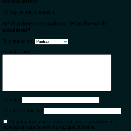
Valoraciones
No hay valoraciones aún.
Sé el primero en valorar “Plataforma de
equilibrio”
Tu puntuación
*
Tu valoración
*
Nombre
*
Correo electrónico
*
Guarda mi nombre, correo electrónico y web en este
navegador para la próxima vez que comente.