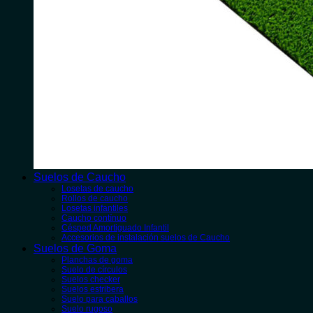
Suelos de Caucho
Losetas de caucho
Rollos de caucho
Losetas infantiles
Caucho contínuo
Césped Amortiguado Infantil
Accesorios de instalación suelos de Caucho
Suelos de Goma
Planchas de goma
Suelo de círculos
Suelos checker
Suelos estribera
Suelo para caballos
Suelo rugoso