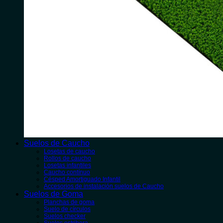
Suelos de Caucho
Losetas de caucho
Rollos de caucho
Losetas infantiles
Caucho contínuo
Césped Amortiguado Infantil
Accesorios de instalación suelos de Caucho
Suelos de Goma
Planchas de goma
Suelo de círculos
Suelos checker