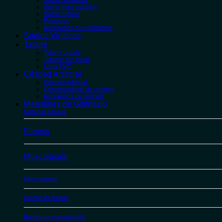
Suelos estribera
Suelo para caballos
Suelo rugoso
Felpudos
Accesorios de instalación
Suelos Vinílicos
Tatami
Tatami puzzle
Tatamis sin forrar
Lona PVC
Césped Artificial
Césped artificial
Césped infantil de colores
Accesorios de césped
Materiales de Gimnasio
Material Fitness
Fitness
Musculación
Mancuernas
Discos de pesas
Barras de musculación