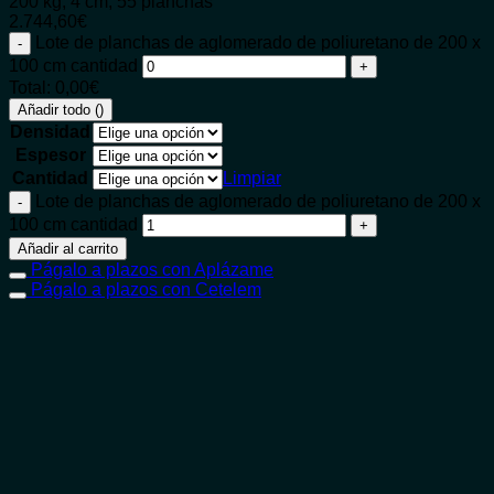
200 kg, 4 cm, 55 planchas
2.744,60
€
Lote de planchas de aglomerado de poliuretano de 200 x
100 cm cantidad
Total:
0,00
€
Añadir todo (
)
Densidad
Espesor
Cantidad
Limpiar
Lote de planchas de aglomerado de poliuretano de 200 x
100 cm cantidad
Añadir al carrito
Págalo a plazos con Aplázame
Págalo a plazos con Cetelem