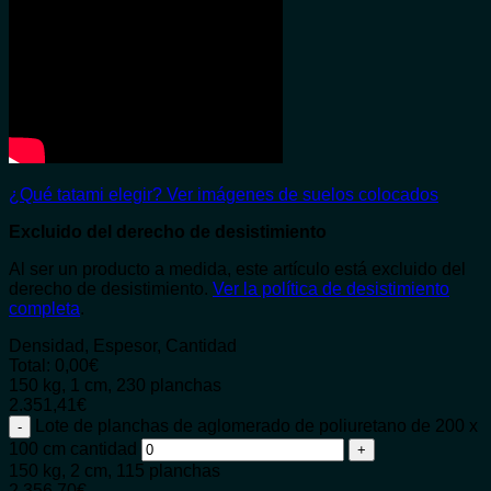
¿Qué tatami elegir?
Ver imágenes de suelos colocados
Excluido del derecho de desistimiento
Al ser un producto a medida, este artículo está excluido del
derecho de desistimiento.
Ver la política de desistimiento
completa
.
Densidad, Espesor, Cantidad
Total:
0,00
€
150 kg, 1 cm, 230 planchas
2.351,41
€
Lote de planchas de aglomerado de poliuretano de 200 x
100 cm cantidad
150 kg, 2 cm, 115 planchas
2.356,70
€