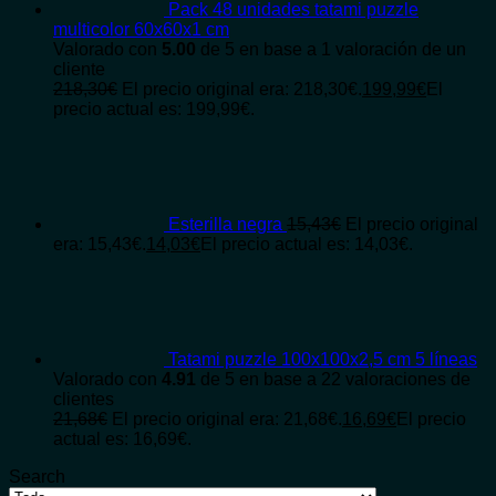
Pack 48 unidades tatami puzzle
multicolor 60x60x1 cm
Valorado con
5.00
de 5 en base a
1
valoración de un
cliente
218,30
€
El precio original era: 218,30€.
199,99
€
El
precio actual es: 199,99€.
Esterilla negra
15,43
€
El precio original
era: 15,43€.
14,03
€
El precio actual es: 14,03€.
Tatami puzzle 100x100x2,5 cm 5 líneas
Valorado con
4.91
de 5 en base a
22
valoraciones de
clientes
21,68
€
El precio original era: 21,68€.
16,69
€
El precio
actual es: 16,69€.
Search