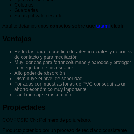
Colegios
Guarderías
Salas polivalentes, etc.
Aquí te dejamos unos
consejos sobre que
tatami
elegir.
Ventajas
Perfectas para la practica de artes marciales y deportes
de contacto y para meditación
Muy idóneas para forrar columnas y paredes y proteger
la integridad de los usuarios
Alto poder de absorción
Disminuye el nivel de sonoridad
Forradas con nuestras lonas de PVC conseguirás un
ahorro económico muy importante!
Fácil montaje e instalación
Propiedades
COMPOSICION: Polímero de poliuretano.
Producto obtenido por un proceso de reciclado consistente