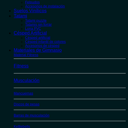
Felpudos
Accesorios de instalación
Suelos Vinílicos
Tatami
Tatami puzzle
Tatamis sin forrar
Lona PVC
Césped Artificial
Césped artificial
Césped infantil de colores
Accesorios de césped
Materiales de Gimnasio
Material Fitness
Fitness
Musculación
Mancuernas
Discos de pesas
Barras de musculación
Kettlebells