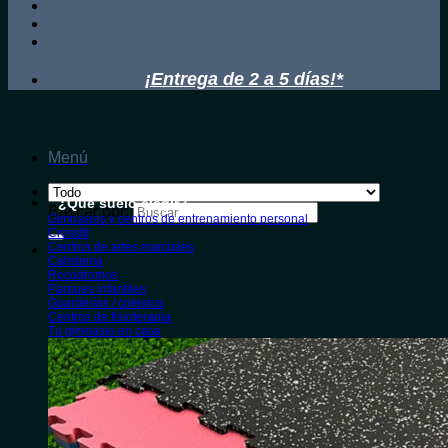
¡Entrega de 2 a 5 días!*
Menú
¿Qué suelo elegir?
Buscar por:
Gimnasios y centros de entrenamiento personal
Crossfit
Centros de artes marciales
Calistenia
Rocódromos
Parques infantiles
Guarderías / colegios
Centros de fisioterapia
Tu gimnasio en casa