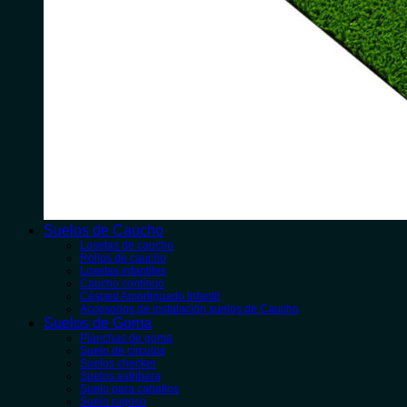
Suelos de Caucho
Losetas de caucho
Rollos de caucho
Losetas infantiles
Caucho contínuo
Césped Amortiguado Infantil
Accesorios de instalación suelos de Caucho
Suelos de Goma
Planchas de goma
Suelo de círculos
Suelos checker
Suelos estribera
Suelo para caballos
Suelo rugoso