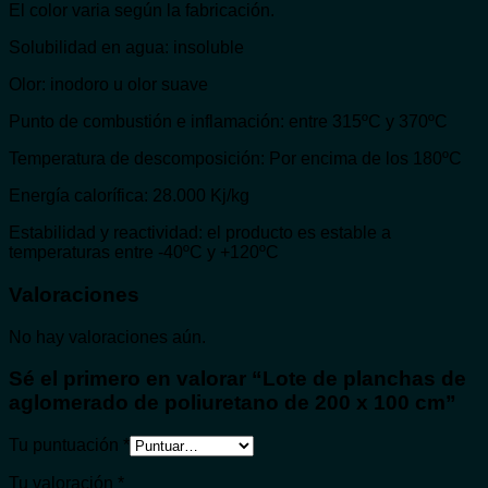
El color varia según la fabricación.
Solubilidad en agua: insoluble
Olor: inodoro u olor suave
Punto de combustión e inflamación: entre 315ºC y 370ºC
Temperatura de descomposición: Por encima de los 180ºC
Energía calorífica: 28.000 Kj/kg
Estabilidad y reactividad: el producto es estable a
temperaturas entre -40ºC y +120ºC
Valoraciones
No hay valoraciones aún.
Sé el primero en valorar “Lote de planchas de
aglomerado de poliuretano de 200 x 100 cm”
Tu puntuación
*
Tu valoración
*