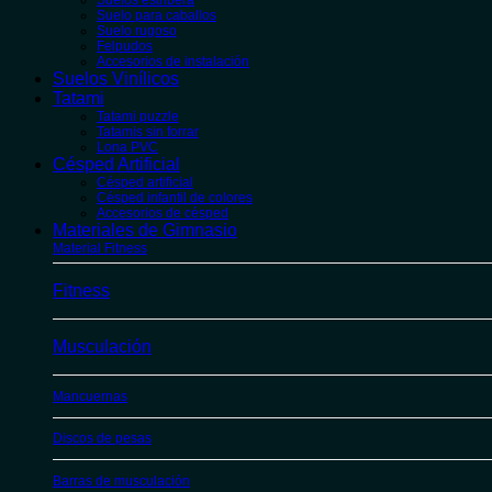
Suelos estribera
Suelo para caballos
Suelo rugoso
Felpudos
Accesorios de instalación
Suelos Vinílicos
Tatami
Tatami puzzle
Tatamis sin forrar
Lona PVC
Césped Artificial
Césped artificial
Césped infantil de colores
Accesorios de césped
Materiales de Gimnasio
Material Fitness
Fitness
Musculación
Mancuernas
Discos de pesas
Barras de musculación