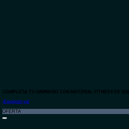
COMPLETA TU GIMNASIO CON MATERIAL FITNESS DE S
¡Equípalo ya!
OFERTA