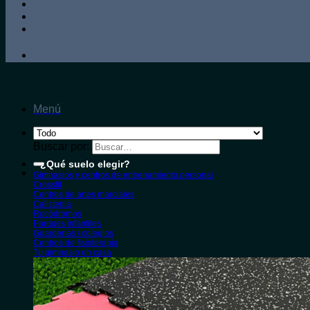
Menú
Buscar por:
¿Qué suelo elegir?
Gimnasios y centros de entrenamiento personal
Crossfit
Centros de artes marciales
Calistenia
Rocódromos
Parques infantiles
Guarderías / colegios
Centros de fisioterapia
Tu gimnasio en casa