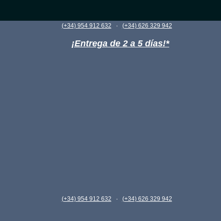
·
(+34) 954 912 632
(+34) 626 329 942
¡Entrega de 2 a 5 días!*
·
(+34) 954 912 632
(+34) 626 329 942