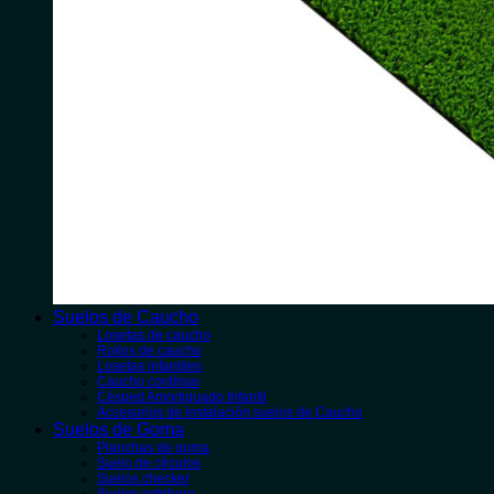
Suelos de Caucho
Losetas de caucho
Rollos de caucho
Losetas infantiles
Caucho contínuo
Césped Amortiguado Infantil
Accesorios de instalación suelos de Caucho
Suelos de Goma
Planchas de goma
Suelo de círculos
Suelos checker