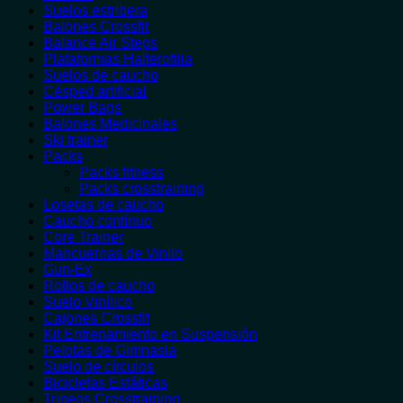
Suelos estribera
Balones Crossfit
Balance Air Steps
Plataformas Halterofilia
Suelos de caucho
Césped artificial
Power Bags
Balones Medicinales
Ski trainer
Packs
Packs fitness
Packs crosstraining
Losetas de caucho
Caucho contínuo
Core Trainer
Mancuernas de Vinilo
Gun-Ex
Rollos de caucho
Suelo Vinílico
Cajones Crossfit
Kit Entrenamiento en Suspensión
Pelotas de Gimnasia
Suelo de círculos
Bicicletas Estáticas
Trineos Crosstraining