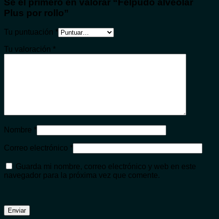
Sé el primero en valorar “Felpudo alveolar
Plus por rollo”
Tu puntuación
*
Tu valoración
*
Nombre
*
Correo electrónico
*
Guarda mi nombre, correo electrónico y web en este
navegador para la próxima vez que comente.