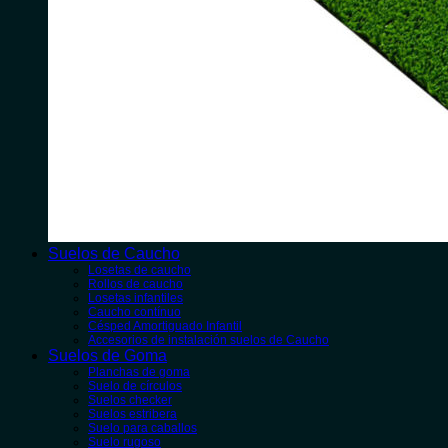
Suelos de Caucho
Losetas de caucho
Rollos de caucho
Losetas infantiles
Caucho contínuo
Césped Amortiguado Infantil
Accesorios de instalación suelos de Caucho
Suelos de Goma
Planchas de goma
Suelo de círculos
Suelos checker
Suelos estribera
Suelo para caballos
Suelo rugoso