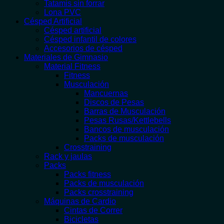
Tatamis sin forrar
Lona PVC
Césped Artificial
Césped artificial
Césped infantil de colores
Accesorios de césped
Materiales de Gimnasio
Material Fitness
Fitness
Musculación
Mancuernas
Discos de Pesas
Barras de Musculación
Pesas Rusas/Kettlebells
Bancos de musculación
Packs de musculación
Crosstraining
Rack y jaulas
Packs
Packs fitness
Packs de musculación
Packs crosstraining
Máquinas de Cardio
Cintas de Correr
Bicicletas