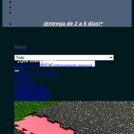
¡Entrega de 2 a 5 días!*
Menú
¿Qué suelo elegir?
Buscar por:
Gimnasios y centros de entrenamiento personal
Crossfit
Centros de artes marciales
Calistenia
Rocódromos
Parques infantiles
Guarderías / colegios
Centros de fisioterapia
Tu gimnasio en casa