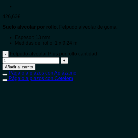
426,63
€
Suelo alveolar por rollo
. Felpudo alveolar de goma.
Espesor: 13 mm
Medidas del rollo: 1 x 9,24 m
Felpudo alveolar Plus por rollo cantidad
Añadir al carrito
Págalo a plazos con Aplázame
Págalo a plazos con Cetelem