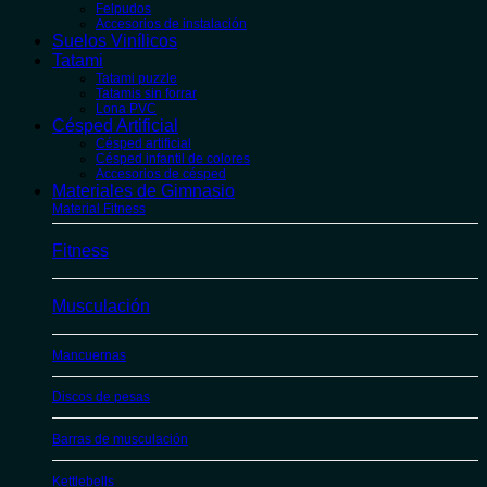
Felpudos
Accesorios de instalación
Suelos Vinílicos
Tatami
Tatami puzzle
Tatamis sin forrar
Lona PVC
Césped Artificial
Césped artificial
Césped infantil de colores
Accesorios de césped
Materiales de Gimnasio
Material Fitness
Fitness
Musculación
Mancuernas
Discos de pesas
Barras de musculación
Kettlebells