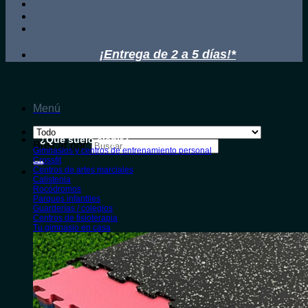
¡Entrega de 2 a 5 días!*
Menú
¿Qué suelo elegir?
Buscar por:
Gimnasios y centros de entrenamiento personal
Crossfit
Centros de artes marciales
Calistenia
Rocódromos
Parques infantiles
Guarderías / colegios
Centros de fisioterapia
Tu gimnasio en casa