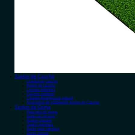
Suelos de Caucho
Losetas de caucho
Rollos de caucho
Losetas infantiles
Caucho contínuo
Césped Amortiguado Infantil
Accesorios de instalación suelos de Caucho
Suelos de Goma
Planchas de goma
Suelo de círculos
Suelos checker
Suelos estribera
Suelo para caballos
Suelo rugoso