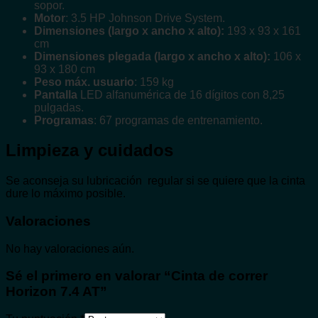
sopor.
Motor
: 3.5 HP Johnson Drive System.
Dimensiones (largo x ancho x alto):
193 x 93 x 161
cm
Dimensiones plegada (largo x ancho x alto):
106 x
93 x 180 cm
Peso máx. usuario
: 159 kg
Pantalla
LED alfanumérica de 16 dígitos con 8,25
pulgadas.
Programas
: 67 programas de entrenamiento.
Limpieza y cuidados
Se aconseja su lubricación regular si se quiere que la cinta
dure lo máximo posible.
Valoraciones
No hay valoraciones aún.
Sé el primero en valorar “Cinta de correr
Horizon 7.4 AT”