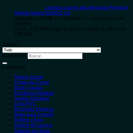
Losetas caucho alta densidad Premium
Xtreme Negra 50x50x1 cm
Valorado con
5.00
de 5 en base a
5
valoraciones de
clientes
4,74
€
-
225,15
€
Rango de precios: desde 4,74€ hasta
225,15€
Search
Buscar por:
Categorías
Tatami puzzle
Cintas de Correr
Rack y jaulas
Escaleras Agilidad
Suelos Infantiles
Lona PVC
Bicicletas Elípticas
Reloj para Crossfit
Rollers y Aros
Suelos de caucho
Tatamis sin forrar