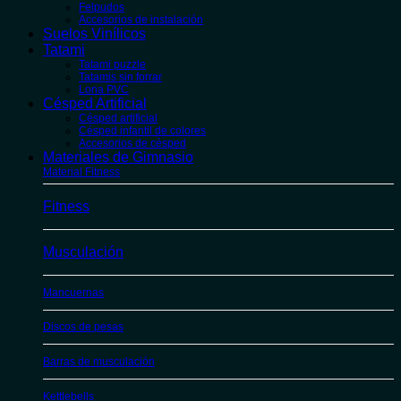
Felpudos
Accesorios de instalación
Suelos Vinílicos
Tatami
Tatami puzzle
Tatamis sin forrar
Lona PVC
Césped Artificial
Césped artificial
Césped infantil de colores
Accesorios de césped
Materiales de Gimnasio
Material Fitness
Fitness
Musculación
Mancuernas
Discos de pesas
Barras de musculación
Kettlebells