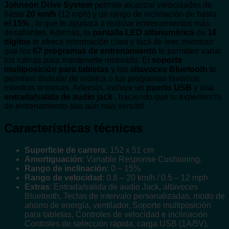
Johnson Drive System
permite alcanzar velocidades de
hasta
20 km/h
(12 mph) y un rango de inclinación de hasta
el 15%
, lo que te ayudará a realizar entrenamientos más
desafiantes. Además, la
pantalla LED alfanumérica
de
16
dígitos
te ofrece información clara y fácil de leer, mientras
que los
67 programas de entrenamiento
te permiten variar
tus rutinas para mantenerte motivado. El
soporte
multiposición para tabletas
y los
altavoces Bluetooth
te
permiten disfrutar de música o tus programas favoritos
mientras entrenas. Además, incluye un
puerto USB
y una
entrada/salida de audio jack
, haciendo que tu experiencia
de entrenamiento sea aún más versátil.
Características técnicas
Superficie de carrera:
152 x 51 cm
Amortiguación
: Variable Response Cushioning.
Rango de inclinación
: 0 – 15%
Rango de velocidad
: 0.8 – 20 km/h / 0.5 – 12 mph
Extras
: Entrada/salida de audio Jack, altavoces
Bluetooth, Teclas de intervalo personalizadas, modo de
ahorro de energía, ventilador, Soporte multiposición
para tabletas, Controles de velocidad e inclinación
Controles de selección rápida, carga USB (1A/5V),