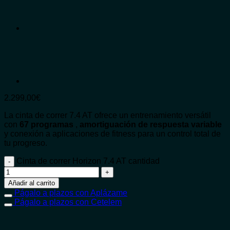
2.299,00
€
La cinta de correr 7.4 AT ofrece un entrenamiento versátil
con
67 programas
,
amortiguación de respuesta variable
y conexión a aplicaciones de fitness para un control total de
tu progreso.
Cinta de correr Horizon 7.4 AT cantidad
Añadir al carrito
Págalo a plazos con Aplázame
Págalo a plazos con Cetelem