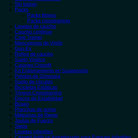
Ski trainer
Packs
Packs fitness
Packs crosstraining
Losetas de caucho
Caucho contínuo
Core Trainer
Mancuernas de Vinilo
Gun-Ex
Rollos de caucho
Suelo Vinílico
Cajones Crossfit
Kit Entrenamiento en Suspensión
Pelotas de Gimnasia
Suelo de círculos
Bicicletas Estáticas
Trineos Crosstraining
Discos de Estabilidad
Boxeo
Planchas de goma
Máquinas de Remo
Jaulas de Fuerza
Steps
Losetas infantiles
Césped Artificial Amortiguado para Parques Infantiles