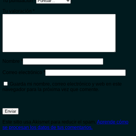
Tu puntuación
*
Tu valoración
*
Nombre
*
Correo electrónico
*
Guarda mi nombre, correo electrónico y web en este
navegador para la próxima vez que comente.
Este sitio usa Akismet para reducir el spam.
Aprende cómo
se procesan los datos de tus comentarios.