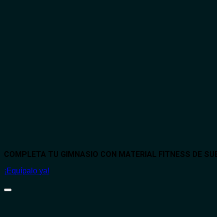
COMPLETA TU GIMNASIO CON MATERIAL FITNESS DE S
¡Equípalo ya!