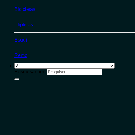
Bicicletas
Elípticas
Esquí
Remo
Pesquisar por: