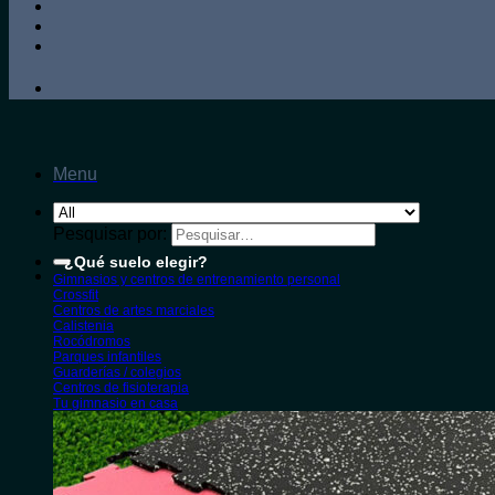
Menu
Pesquisar por:
¿Qué suelo elegir?
Gimnasios y centros de entrenamiento personal
Crossfit
Centros de artes marciales
Calistenia
Rocódromos
Parques infantiles
Guarderías / colegios
Centros de fisioterapia
Tu gimnasio en casa