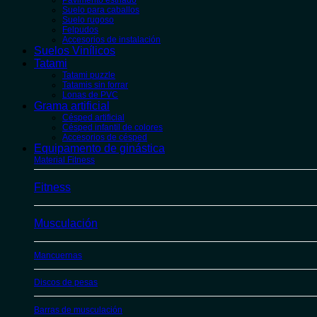
Pavimento estriado
Suelo para caballos
Suelo rugoso
Felpudos
Accesorios de instalación
Suelos Vinílicos
Tatami
Tatami puzzle
Tatamis sin forrar
Lonas de PVC
Grama artificial
Césped artificial
Césped infantil de colores
Accesorios de césped
Equipamento de ginástica
Material Fitness
Fitness
Musculación
Mancuernas
Discos de pesas
Barras de musculación