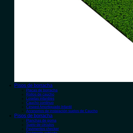
Pisos de borracha
Placas de borracha
Rollos de caucho
Losetas infantiles
Caucho contínuo
Césped Amortiguado Infantil
Accesorios de instalación suelos de Caucho
Pisos de borracha
Planchas de goma
Suelo de círculos
Pavimentos checker