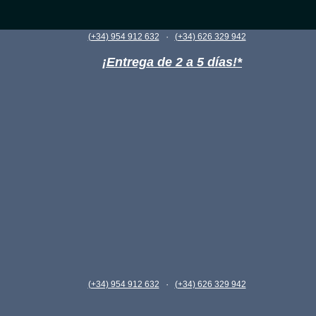
·
(+34) 954 912 632
(+34) 626 329 942
¡Entrega de 2 a 5 días!*
·
(+34) 954 912 632
(+34) 626 329 942