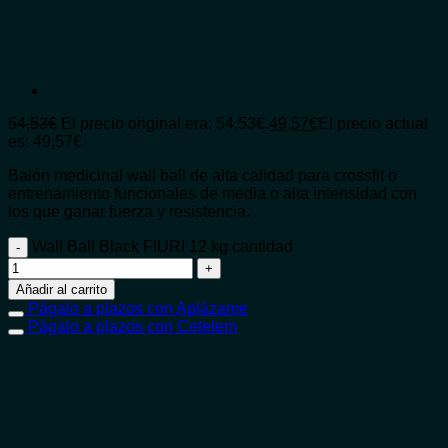
54,53
€
El precio original era: 54,53€.
49,57
€
El precio actual
es: 49,57€.
Balón medicinal wall ball de alta calidad para crossfit o
entrenamiento funcionales de media o alta intensidad con
los que ganar fuerza y resistencia.
Wall Ball Black FIURI 12 kg cantidad
Añadir al carrito
Págalo a plazos con Aplázame
Págalo a plazos con Cetelem