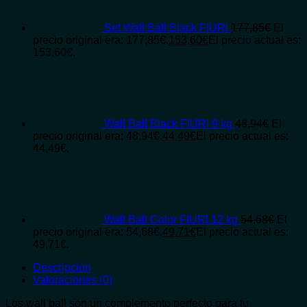
Set Wall Ball Black FIURI
177,85
€
El
precio original era: 177,85€.
153,60
€
El precio actual es:
153,60€.
Wall Ball Black FIURI 9 kg
48,94
€
El
precio original era: 48,94€.
44,49
€
El precio actual es:
44,49€.
Wall Ball Color FIURI 12 kg
54,68
€
El
precio original era: 54,68€.
49,71
€
El precio actual es:
49,71€.
Descripción
Valoraciones (0)
Los wall ball son un complemento perfecto para tu