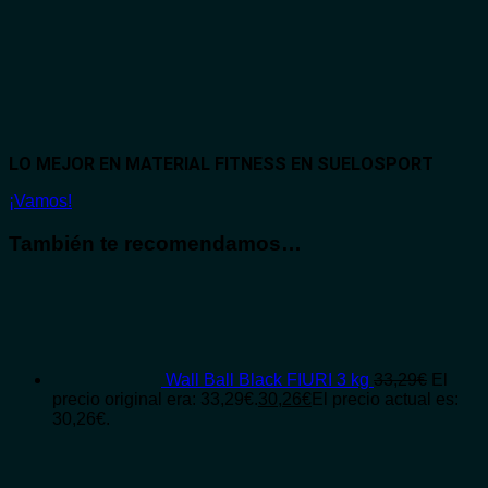
LO MEJOR EN MATERIAL FITNESS EN SUELOSPORT
¡Vamos!
También te recomendamos…
Wall Ball Black FIURI 3 kg
33,29
€
El
precio original era: 33,29€.
30,26
€
El precio actual es:
30,26€.