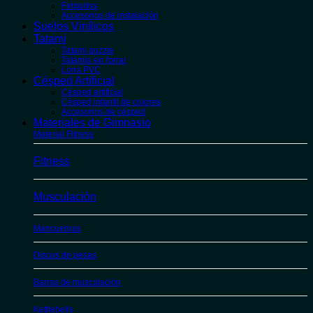
Felpudos
Accesorios de instalación
Suelos Vinílicos
Tatami
Tatami puzzle
Tatamis sin forrar
Lona PVC
Césped Artificial
Césped artificial
Césped infantil de colores
Accesorios de césped
Materiales de Gimnasio
Material Fitness
Fitness
Musculación
Mancuernas
Discos de pesas
Barras de musculación
Kettlebells