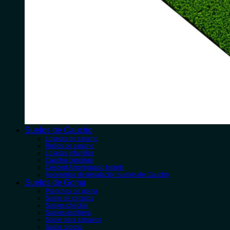
Suelos de Caucho
Losetas de caucho
Rollos de caucho
Losetas infantiles
Caucho contínuo
Césped Amortiguado Infantil
Accesorios de instalación suelos de Caucho
Suelos de Goma
Planchas de goma
Suelo de círculos
Suelos checker
Suelos estribera
Suelo para caballos
Suelo rugoso