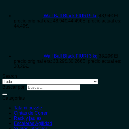
Wall Ball Black FIURI 9 kg
48,94
€
El
precio original era: 48,94€.
44,49
€
El precio actual es:
44,49€.
Wall Ball Black FIURI 3 kg
33,29
€
El
precio original era: 33,29€.
30,26
€
El precio actual es:
30,26€.
Search
Buscar por:
Categorías
Tatami puzzle
Cintas de Correr
Rack y jaulas
Escaleras Agilidad
Suelos Infantiles