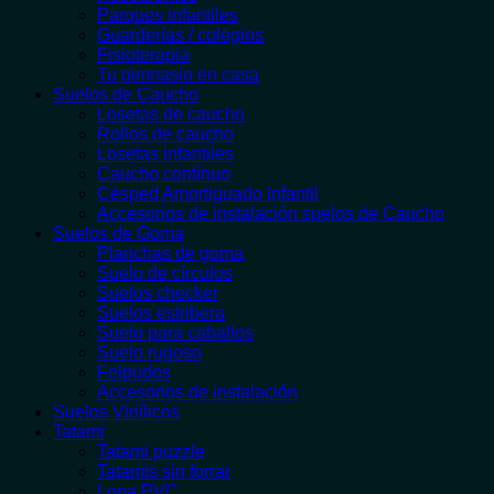
Parques infantiles
Guarderías / colegios
Fisioterapia
Tu gimnasio en casa
Suelos de Caucho
Losetas de caucho
Rollos de caucho
Losetas infantiles
Caucho contínuo
Césped Amortiguado Infantil
Accesorios de instalación suelos de Caucho
Suelos de Goma
Planchas de goma
Suelo de círculos
Suelos checker
Suelos estribera
Suelo para caballos
Suelo rugoso
Felpudos
Accesorios de instalación
Suelos Vinílicos
Tatami
Tatami puzzle
Tatamis sin forrar
Lona PVC