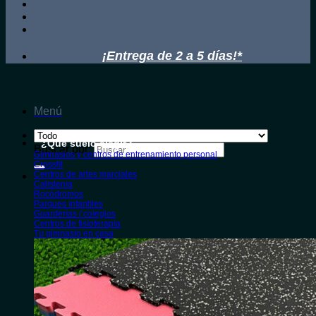
¡Entrega de 2 a 5 días!*
Menú
¿Qué suelo elegir?
Buscar por:
Gimnasios y centros de entrenamiento personal
Crossfit
Centros de artes marciales
Calistenia
Rocódromos
Parques infantiles
Guarderías / colegios
Centros de fisioterapia
Tu gimnasio en casa