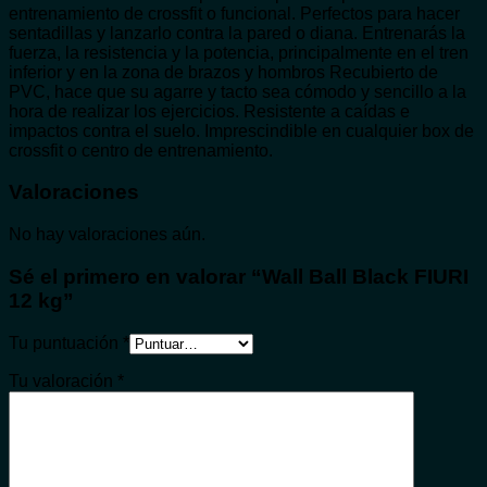
entrenamiento de crossfit o funcional. Perfectos para hacer
sentadillas y lanzarlo contra la pared o diana. Entrenarás la
fuerza, la resistencia y la potencia, principalmente en el tren
inferior y en la zona de brazos y hombros Recubierto de
PVC, hace que su agarre y tacto sea cómodo y sencillo a la
hora de realizar los ejercicios. Resistente a caídas e
impactos contra el suelo. Imprescindible en cualquier box de
crossfit o centro de entrenamiento.
Valoraciones
No hay valoraciones aún.
Sé el primero en valorar “Wall Ball Black FIURI
12 kg”
Tu puntuación
*
Tu valoración
*