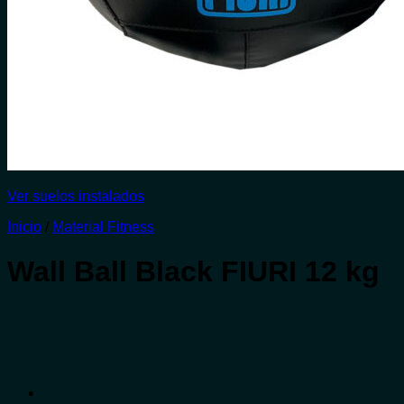
Ver suelos instalados
Inicio
/
Material Fitness
Wall Ball Black FIURI 12 kg