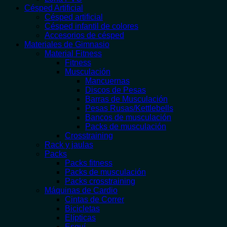
Césped Artificial
Césped artificial
Césped infantil de colores
Accesorios de césped
Materiales de Gimnasio
Material Fitness
Fitness
Musculación
Mancuernas
Discos de Pesas
Barras de Musculación
Pesas Rusas/Kettlebells
Bancos de musculación
Packs de musculación
Crosstraining
Rack y jaulas
Packs
Packs fitness
Packs de musculación
Packs crosstraining
Máquinas de Cardio
Cintas de Correr
Bicicletas
Elípticas
Esquí