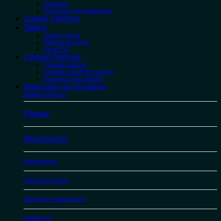
Felpudos
Accesorios de instalación
Suelos Vinílicos
Tatami
Tatami puzzle
Tatamis sin forrar
Lona PVC
Césped Artificial
Césped artificial
Césped infantil de colores
Accesorios de césped
Materiales de Gimnasio
Material Fitness
Fitness
Musculación
Mancuernas
Discos de pesas
Barras de musculación
Kettlebells