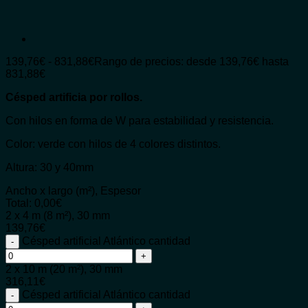
139,76
€
-
831,88
€
Rango de precios: desde 139,76€ hasta
831,88€
Césped artificia por rollos.
Con hilos en forma de W para estabilidad y resistencia.
Color: verde con hilos de 4 colores distintos.
Altura: 30 y 40mm
Ancho x largo (m²), Espesor
Total:
0,00
€
2 x 4 m (8 m²), 30 mm
139,76
€
Césped artificial Atlántico cantidad
2 x 10 m (20 m²), 30 mm
316,11
€
Césped artificial Atlántico cantidad