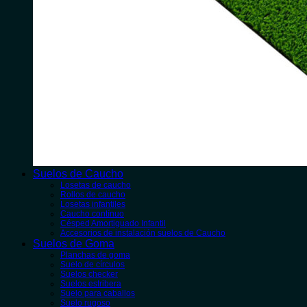
Suelos de Caucho
Losetas de caucho
Rollos de caucho
Losetas infantiles
Caucho contínuo
Césped Amortiguado Infantil
Accesorios de instalación suelos de Caucho
Suelos de Goma
Planchas de goma
Suelo de círculos
Suelos checker
Suelos estribera
Suelo para caballos
Suelo rugoso