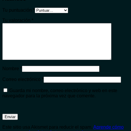
Tu puntuación
*
Tu valoración
*
Nombre
*
Correo electrónico
*
Guarda mi nombre, correo electrónico y web en este
navegador para la próxima vez que comente.
Este sitio usa Akismet para reducir el spam.
Aprende cómo