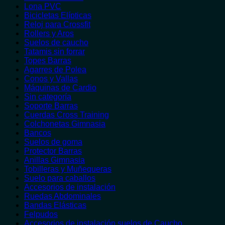
Lona PVC
Bicicletas Elípticas
Reloj para Crossfit
Rollers y Aros
Suelos de caucho
Tatamis sin forrar
Topes Barras
Agarres de Polea
Conos y Vallas
Máquinas de Cardio
Sin categoría
Soporte Barras
Cuerdas Cross Training
Colchonetas Gimnasia
Bancos
Suelos de goma
Protector Barras
Anillas Gimnasia
Tobilleras y Muñequeras
Suelo para caballos
Accesorios de instalación
Ruedas Abdominales
Bandas Elásticas
Felpudos
Accesorios de instalación suelos de Caucho