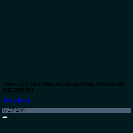
COMPLETA TU GIMNASIO CON MATERIAL FITNESS DE
SUELOSPORT
¡Equípalo ya!
14,37 €/m²