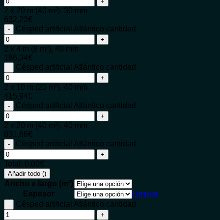
2 x 20 m (40 m²), 30 mm
632,23
€
Césped artificial Atlántico cantidad
2 x 4 m (8 m²), 40 mm
186,34
€
Césped artificial Atlántico cantidad
2 x 10 m (20 m²), 40 mm
415,94
€
Césped artificial Atlántico cantidad
2 x 20 m (40 m²), 40 mm
831,88
€
Césped artificial Atlántico cantidad
Total:
0,00
€
Añadir todo (
)
Ancho x largo (m²)
Espesor
Limpiar
Césped artificial Atlántico cantidad