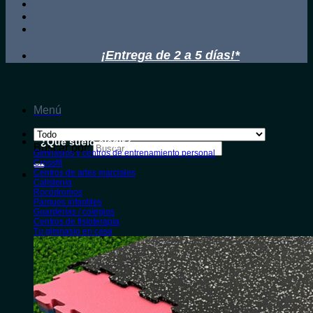
¡Entrega de 2 a 5 días!*
Menú
¿Qué suelo elegir?
Buscar por:
Gimnasios y centros de entrenamiento personal
Crossfit
Centros de artes marciales
Calistenia
Rocódromos
Parques infantiles
Guarderías / colegios
Centros de fisioterapia
Tu gimnasio en casa