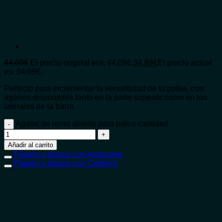
44,09
€
El precio original era: 44,09€.
34,99
€
El precio actual
es: 34,99€.
Perfecto para incrementar la versatilidad de tu polea, con
agarres disponibles tanto en la parte superior como en los
laterales de la barra.
Agarre de remo abierto para polea cantidad
Añadir al carrito
Págalo a plazos con Aplázame
Págalo a plazos con Cetelem