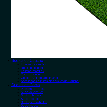
Suelos de Caucho
Losetas de caucho
Rollos de caucho
Losetas infantiles
Caucho contínuo
Césped Amortiguado Infantil
Accesorios de instalación suelos de Caucho
Suelos de Goma
Planchas de goma
Suelo de círculos
Suelos checker
Suelos estribera
Suelo para caballos
Suelo rugoso