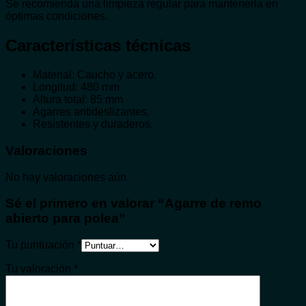
Se recomienda una limpieza regular para mantenerla en
óptimas condiciones.
Características técnicas
Material: Caucho y acero.
Longitud: 480 mm
Altura total: 85 mm
Agarres antideslizantes.
Resistentes y duraderos.
Valoraciones
No hay valoraciones aún.
Sé el primero en valorar “Agarre de remo
abierto para polea”
Tu puntuación
*
Tu valoración
*