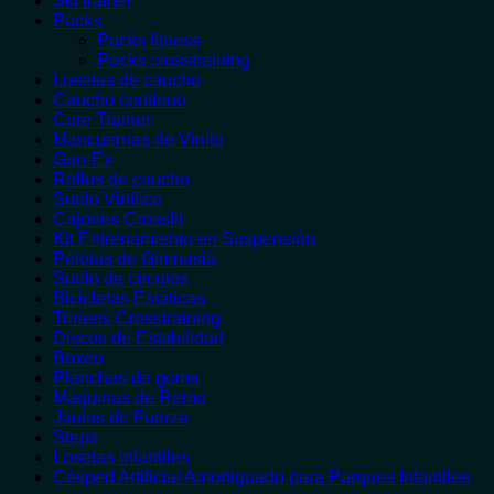
Ski trainer
Packs
Packs fitness
Packs crosstraining
Losetas de caucho
Caucho contínuo
Core Trainer
Mancuernas de Vinilo
Gun-Ex
Rollos de caucho
Suelo Vinílico
Cajones Crossfit
Kit Entrenamiento en Suspensión
Pelotas de Gimnasia
Suelo de círculos
Bicicletas Estáticas
Trineos Crosstraining
Discos de Estabilidad
Boxeo
Planchas de goma
Máquinas de Remo
Jaulas de Fuerza
Steps
Losetas infantiles
Césped Artificial Amortiguado para Parques Infantiles