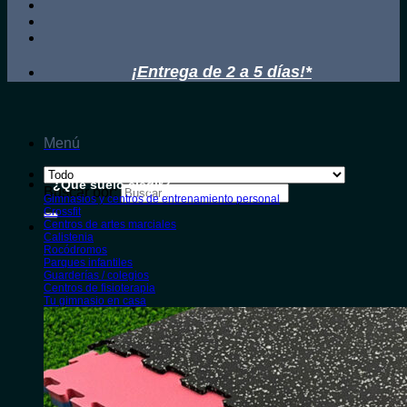
¡Entrega de 2 a 5 días!*
Menú
¿Qué suelo elegir?
Buscar por:
Gimnasios y centros de entrenamiento personal
Crossfit
Centros de artes marciales
Calistenia
Rocódromos
Parques infantiles
Guarderías / colegios
Centros de fisioterapia
Tu gimnasio en casa