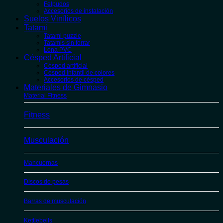
Felpudos
Accesorios de instalación
Suelos Vinílicos
Tatami
Tatami puzzle
Tatamis sin forrar
Lona PVC
Césped Artificial
Césped artificial
Césped infantil de colores
Accesorios de césped
Materiales de Gimnasio
Material Fitness
Fitness
Musculación
Mancuernas
Discos de pesas
Barras de musculación
Kettlebells