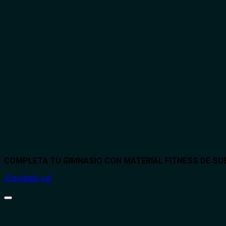
COMPLETA TU GIMNASIO CON MATERIAL FITNESS DE S
¡Equípalo ya!