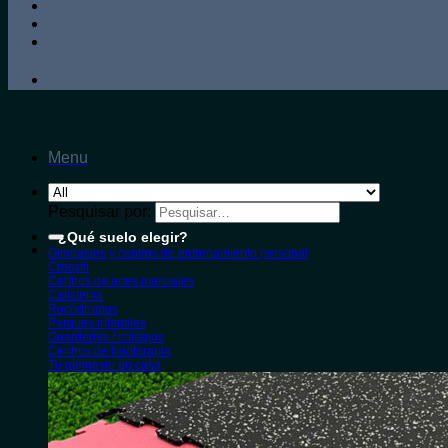
Menu
Pesquisar por:
¿Qué suelo elegir?
Gimnasios y centros de entrenamiento personal
Crossfit
Centros de artes marciales
Calistenia
Rocódromos
Parques infantiles
Guarderías / colegios
Centros de fisioterapia
Tu gimnasio en casa