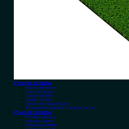
Pisos de borracha
Placas de borracha
Rollos de caucho
Losetas infantiles
Caucho contínuo
Césped Amortiguado Infantil
Accesorios de instalación suelos de Caucho
Pisos de borracha
Planchas de goma
Suelo de círculos
Pavimentos checker