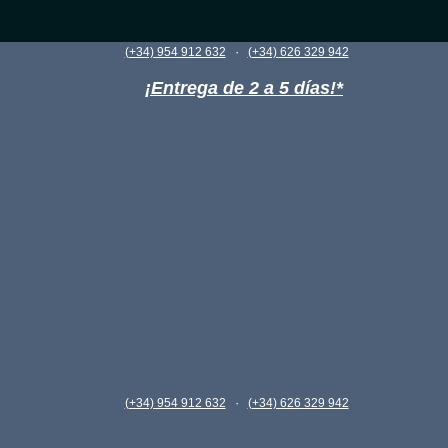
·
(+34) 954 912 632
(+34) 626 329 942
¡Entrega de 2 a 5 días!*
·
(+34) 954 912 632
(+34) 626 329 942