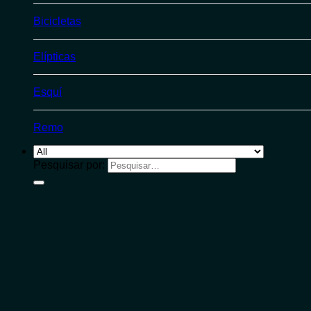
Bicicletas
Elípticas
Esquí
Remo
Pesquisar por: