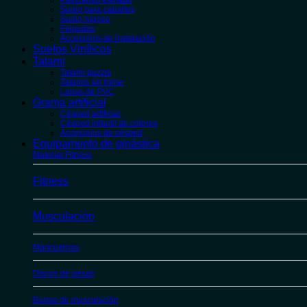
Pavimento estriado
Suelo para caballos
Suelo rugoso
Felpudos
Accesorios de instalación
Suelos Vinílicos
Tatami
Tatami puzzle
Tatamis sin forrar
Lonas de PVC
Grama artificial
Césped artificial
Césped infantil de colores
Accesorios de césped
Equipamento de ginástica
Material Fitness
Fitness
Musculación
Mancuernas
Discos de pesas
Barras de musculación