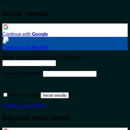
4.9
Iniciar sessão
Continue with
Google
Continue with
PayPal
Nome de utilizador ou email
*
Obrigatório
Senha
*
Obrigatório
Manter sessão
Iniciar sessão
Perdeu a sua senha?
Registar nova conta