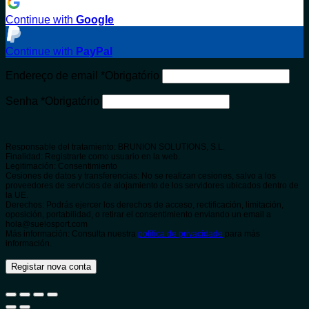
Continue with
Google
Continue with
PayPal
Endereço de email
*
Obrigatório
Senha
*
Obrigatório
Responsable del tratamiento: BRUNION SOLUTIONS, S.L.
Finalidad: Registrarte como usuario en la web.
Legitimación: Consentimiento
Cesiones de datos y transferencias: No se realizan cesiones, salvo a los
proveedores de servicios de alojamiento de los servidores ubicados dentro de
la UE.
Derechos: Podrás ejercer los derechos de acceso, rectificación, limitación,
oposición, portabilidad, o retirar el consentimiento enviando un email a
hola@suelosport.com
Más información: Consulta nuestra
política de privacidade
para más
información.
Registar nova conta