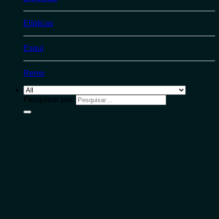
Elípticas
Esquí
Remo
Pesquisar por: