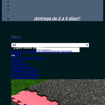
¡Entrega de 2 a 5 días!*
Menu
¿Qué suelo elegir?
Pesquisar por:
Gimnasios y centros de entrenamiento personal
Crossfit
Centros de artes marciales
Calistenia
Rocódromos
Parques infantiles
Guarderías / colegios
Centros de fisioterapia
Tu gimnasio en casa