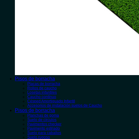
Pisos de borracha
Placas de borracha
Rollos de caucho
Losetas infantiles
Caucho contínuo
Césped Amortiguado Infantil
Accesorios de instalación suelos de Caucho
Pisos de borracha
Planchas de goma
Suelo de círculos
Pavimentos checker
Pavimento estriado
Suelo para caballos
Suelo rugoso