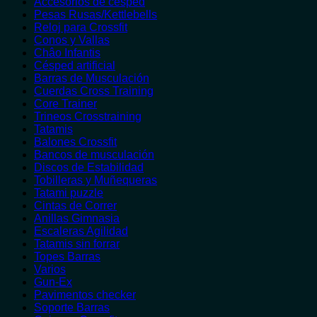
Accesorios de césped
Pesas Rusas/Kettlebells
Reloj para Crossfit
Conos y Vallas
Châo Infantis
Césped artificial
Barras de Musculación
Cuerdas Cross Training
Core Trainer
Trineos Crosstraining
Tatamis
Balones Crossfit
Bancos de musculación
Discos de Estabilidad
Tobilleras y Muñequeras
Tatami puzzle
Cintas de Correr
Anillas Gimnasia
Escaleras Agilidad
Tatamis sin forrar
Topes Barras
Varios
Gun-Ex
Pavimentos checker
Soporte Barras