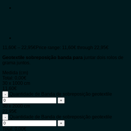
11,60
€
–
22,95
€
Price range: 11,60€ through 22,95€
Geotextile sobreposição banda para
juntar dois rolos de
grama juntos.
Medida (cm)
Total:
0,00
€
30 x 1000 cm
11,60
€
Quantidade de Banda de sobreposição geotextile
30 x 2000 cm
22,95
€
Quantidade de Banda de sobreposição geotextile
Total:
0,00
€