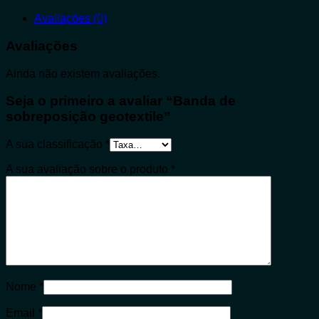
Avaliações (0)
Avaliações
Ainda não existem avaliações.
Seja o primeiro a avaliar “Banda de
sobreposição geotextile”
A sua classificação
*
A sua avaliação sobre o produto
*
Nome
*
Email
*