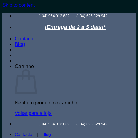
Skip to content
·
(+34) 954 912 632
(+34) 626 329 942
¡Entrega de 2 a 5 días!*
Contacto
Blog
Carrinho
Nenhum produto no carrinho.
Voltar para a loja
·
(+34) 954 912 632
(+34) 626 329 942
Contacto
|
Blog