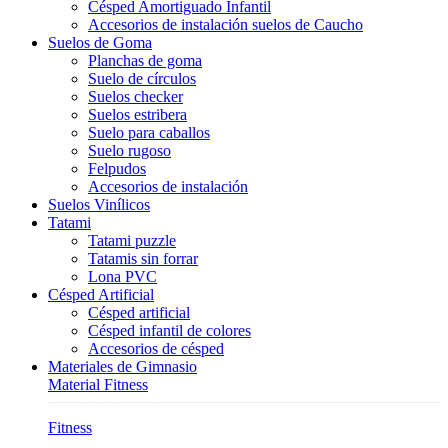
Césped Amortiguado Infantil
Accesorios de instalación suelos de Caucho
Suelos de Goma
Planchas de goma
Suelo de círculos
Suelos checker
Suelos estribera
Suelo para caballos
Suelo rugoso
Felpudos
Accesorios de instalación
Suelos Vinílicos
Tatami
Tatami puzzle
Tatamis sin forrar
Lona PVC
Césped Artificial
Césped artificial
Césped infantil de colores
Accesorios de césped
Materiales de Gimnasio
Material Fitness
Fitness