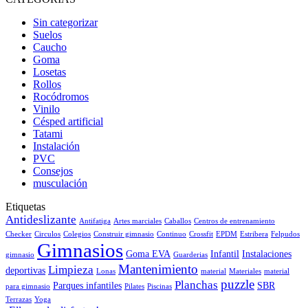
Sin categorizar
Suelos
Caucho
Goma
Losetas
Rollos
Rocódromos
Vinilo
Césped artificial
Tatami
Instalación
PVC
Consejos
musculación
Etiquetas
Antideslizante
Antifatiga
Artes marciales
Caballos
Centros de entrenamiento
Checker
Circulos
Colegios
Construir gimnasio
Continuo
Crossfit
EPDM
Estribera
Felpudos
Gimnasios
Goma EVA
Infantil
Instalaciones
gimnasio
Guarderias
Mantenimiento
Limpieza
deportivas
Lonas
material
Materiales
material
puzzle
Planchas
Parques infantiles
SBR
para gimnasio
Pilates
Piscinas
Terrazas
Yoga