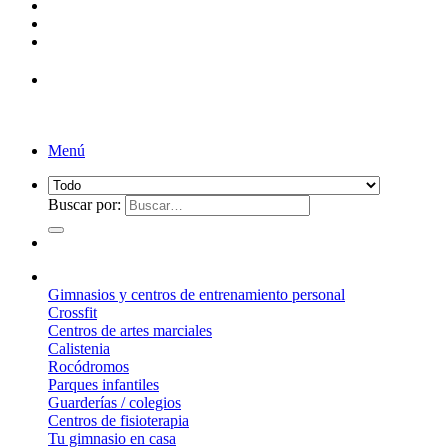
¡Entrega de 2 a 5 días!*
Menú
Buscar por:
¿Qué suelo elegir?
Gimnasios y centros de entrenamiento personal
Crossfit
Centros de artes marciales
Calistenia
Rocódromos
Parques infantiles
Guarderías / colegios
Centros de fisioterapia
Tu gimnasio en casa