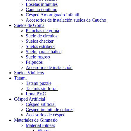
Losetas infantiles
Caucho contínuo
Césped Amortiguado Infantil
Accesorios de instalación suelos de Caucho
Suelos de Goma
Planchas de goma
Suelo de círculos
Suelos checker
Suelos estribera
Suelo para caballos
Suelo rugoso
Felpudos
Accesorios de instalación
Suelos Vinílicos
Tatami
Tatami puzzle
Tatamis sin forrar
Lona PVC
Césped Artificial
Césped artificial
Césped infantil de colores
Accesorios de césped
Materiales de Gimnasio
Material Fitness
Fitness