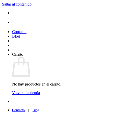
Saltar al contenido
(+34) 954 912 632
·
(+34) 626 329 942
¡Entrega de 2 a 5 días!*
Contacto
Blog
Carrito
No hay productos en el carrito.
Volver a la tienda
(+34) 954 912 632
·
(+34) 626 329 942
Contacto
|
Blog