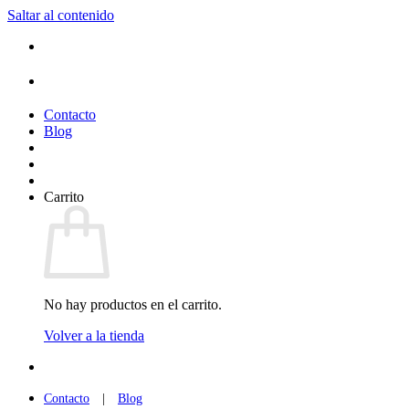
Saltar al contenido
(+34) 954 912 632
·
(+34) 626 329 942
¡Entrega de 2 a 5 días!*
Contacto
Blog
Carrito
No hay productos en el carrito.
Volver a la tienda
(+34) 954 912 632
·
(+34) 626 329 942
Contacto
|
Blog