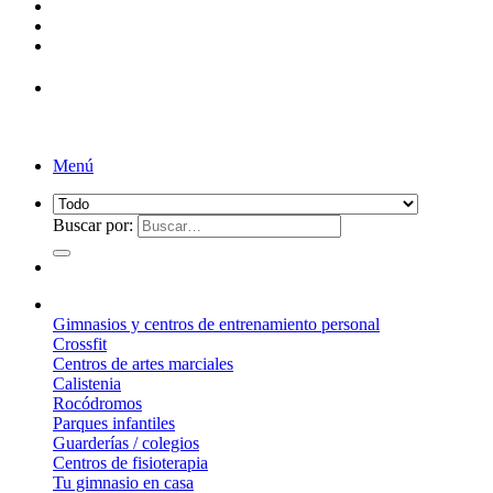
¡Entrega de 2 a 5 días!*
Menú
Buscar por:
¿Qué suelo elegir?
Gimnasios y centros de entrenamiento personal
Crossfit
Centros de artes marciales
Calistenia
Rocódromos
Parques infantiles
Guarderías / colegios
Centros de fisioterapia
Tu gimnasio en casa