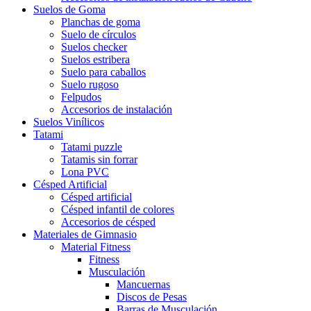
Suelos de Goma
Planchas de goma
Suelo de círculos
Suelos checker
Suelos estribera
Suelo para caballos
Suelo rugoso
Felpudos
Accesorios de instalación
Suelos Vinílicos
Tatami
Tatami puzzle
Tatamis sin forrar
Lona PVC
Césped Artificial
Césped artificial
Césped infantil de colores
Accesorios de césped
Materiales de Gimnasio
Material Fitness
Fitness
Musculación
Mancuernas
Discos de Pesas
Barras de Musculación