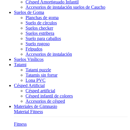
Césped Amortiguado Infantil
Accesorios de instalación suelos de Caucho
Suelos de Goma
Planchas de goma
Suelo de círculos
Suelos checker
Suelos estribera
Suelo para caballos
Suelo rugoso
Felpudos
Accesorios de instalación
Suelos Vinílicos
Tatami
Tatami puzzle
Tatamis sin forrar
Lona PVC
Césped Artificial
Césped artificial
Césped infantil de colores
Accesorios de césped
Materiales de Gimnasio
Material Fitness
Fitness