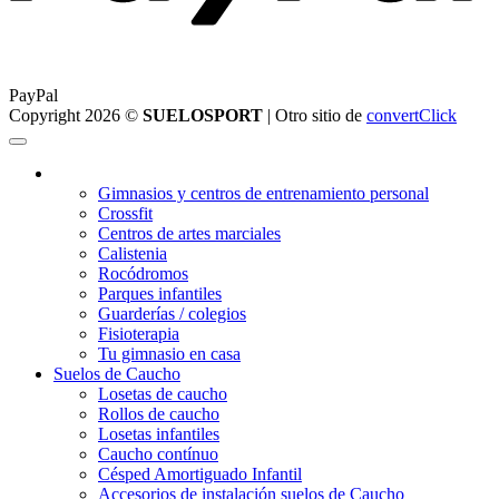
PayPal
Copyright 2026 ©
SUELOSPORT
| Otro sitio de
convertClick
¿Qué suelo elegir?
Gimnasios y centros de entrenamiento personal
Crossfit
Centros de artes marciales
Calistenia
Rocódromos
Parques infantiles
Guarderías / colegios
Fisioterapia
Tu gimnasio en casa
Suelos de Caucho
Losetas de caucho
Rollos de caucho
Losetas infantiles
Caucho contínuo
Césped Amortiguado Infantil
Accesorios de instalación suelos de Caucho