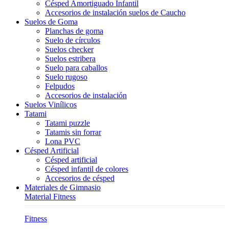
Césped Amortiguado Infantil
Accesorios de instalación suelos de Caucho
Suelos de Goma
Planchas de goma
Suelo de círculos
Suelos checker
Suelos estribera
Suelo para caballos
Suelo rugoso
Felpudos
Accesorios de instalación
Suelos Vinílicos
Tatami
Tatami puzzle
Tatamis sin forrar
Lona PVC
Césped Artificial
Césped artificial
Césped infantil de colores
Accesorios de césped
Materiales de Gimnasio
Material Fitness
Fitness