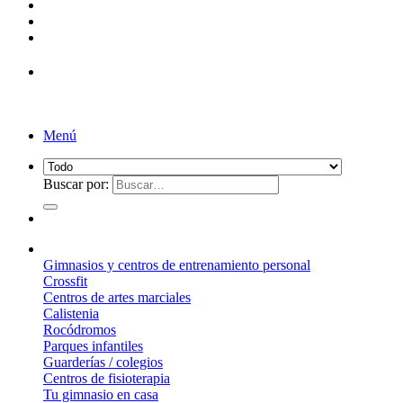
¡Entrega de 2 a 5 días!*
Menú
Buscar por:
¿Qué suelo elegir?
Gimnasios y centros de entrenamiento personal
Crossfit
Centros de artes marciales
Calistenia
Rocódromos
Parques infantiles
Guarderías / colegios
Centros de fisioterapia
Tu gimnasio en casa