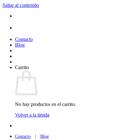
Saltar al contenido
(+34) 954 912 632
·
(+34) 626 329 942
¡Entrega de 2 a 5 días!*
Contacto
Blog
Carrito
No hay productos en el carrito.
Volver a la tienda
(+34) 954 912 632
·
(+34) 626 329 942
Contacto
|
Blog