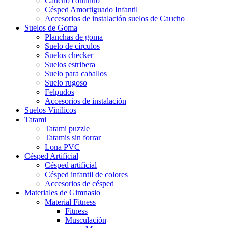
Caucho contínuo
Césped Amortiguado Infantil
Accesorios de instalación suelos de Caucho
Suelos de Goma
Planchas de goma
Suelo de círculos
Suelos checker
Suelos estribera
Suelo para caballos
Suelo rugoso
Felpudos
Accesorios de instalación
Suelos Vinílicos
Tatami
Tatami puzzle
Tatamis sin forrar
Lona PVC
Césped Artificial
Césped artificial
Césped infantil de colores
Accesorios de césped
Materiales de Gimnasio
Material Fitness
Fitness
Musculación