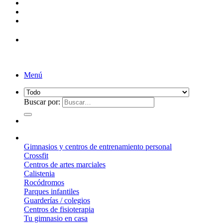
¡Entrega de 2 a 5 días!*
Menú
Buscar por:
¿Qué suelo elegir?
Gimnasios y centros de entrenamiento personal
Crossfit
Centros de artes marciales
Calistenia
Rocódromos
Parques infantiles
Guarderías / colegios
Centros de fisioterapia
Tu gimnasio en casa