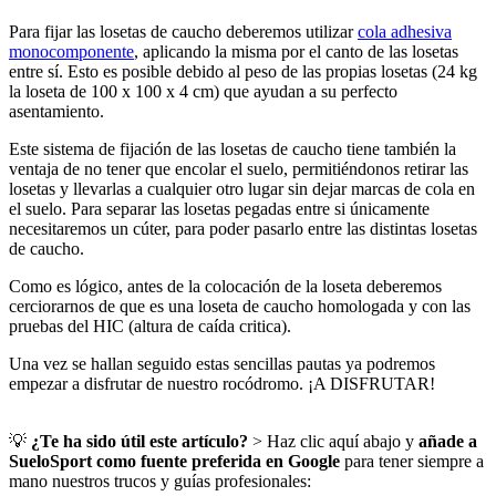
Para fijar las losetas de caucho deberemos utilizar
cola adhesiva
monocomponente
, aplicando la misma por el canto de las losetas
entre sí. Esto es posible debido al peso de las propias losetas (24 kg
la loseta de 100 x 100 x 4 cm) que ayudan a su perfecto
asentamiento.
Este sistema de fijación de las losetas de caucho tiene también la
ventaja de no tener que encolar el suelo, permitiéndonos retirar las
losetas y llevarlas a cualquier otro lugar sin dejar marcas de cola en
el suelo. Para separar las losetas pegadas entre si únicamente
necesitaremos un cúter, para poder pasarlo entre las distintas losetas
de caucho.
Como es lógico, antes de la colocación de la loseta deberemos
cerciorarnos de que es una loseta de caucho homologada y con las
pruebas del HIC (altura de caída critica).
Una vez se hallan seguido estas sencillas pautas ya podremos
empezar a disfrutar de nuestro rocódromo. ¡A DISFRUTAR!
💡
¿Te ha sido útil este artículo?
> Haz clic aquí abajo y
añade a
SueloSport como fuente preferida en Google
para tener siempre a
mano nuestros trucos y guías profesionales: