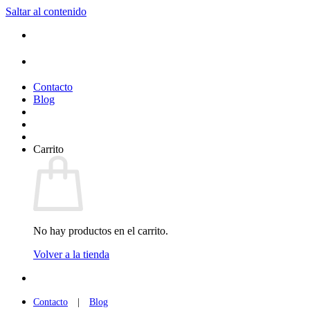
Saltar al contenido
(+34) 954 912 632
·
(+34) 626 329 942
¡Entrega de 2 a 5 días!*
Contacto
Blog
Carrito
No hay productos en el carrito.
Volver a la tienda
(+34) 954 912 632
·
(+34) 626 329 942
Contacto
|
Blog