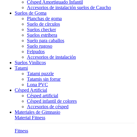
Césped Amortiguado Infantil
Accesorios de instalación suelos de Caucho
Suelos de Goma
Planchas de goma
Suelo de círculos
Suelos checker
Suelos estribera
Suelo para caballos
Suelo rugoso
Felpudos
Accesorios de instalación
Suelos Vinílicos
Tatami
Tatami puzzle
Tatamis sin forrar
Lona PVC
Césped Artificial
Césped artificial
Césped infantil de colores
Accesorios de césped
Materiales de Gimnasio
Material Fitness
Fitness