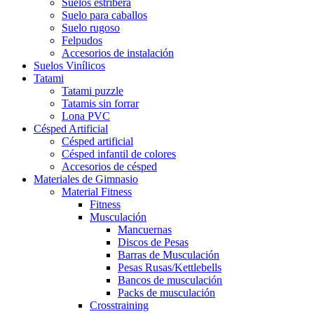
Suelos estribera
Suelo para caballos
Suelo rugoso
Felpudos
Accesorios de instalación
Suelos Vinílicos
Tatami
Tatami puzzle
Tatamis sin forrar
Lona PVC
Césped Artificial
Césped artificial
Césped infantil de colores
Accesorios de césped
Materiales de Gimnasio
Material Fitness
Fitness
Musculación
Mancuernas
Discos de Pesas
Barras de Musculación
Pesas Rusas/Kettlebells
Bancos de musculación
Packs de musculación
Crosstraining