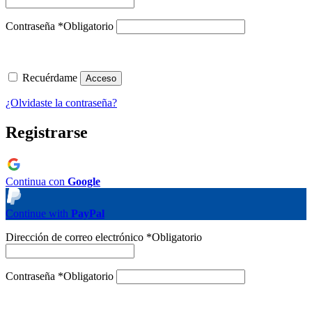
Contraseña
*
Obligatorio
Recuérdame
Acceso
¿Olvidaste la contraseña?
Registrarse
Continua con
Google
Continue with
PayPal
Dirección de correo electrónico
*
Obligatorio
Contraseña
*
Obligatorio