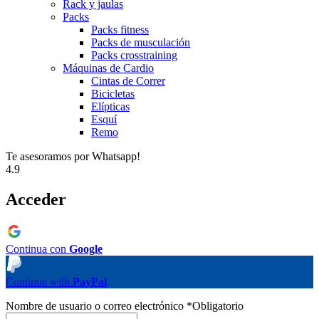
Rack y jaulas
Packs
Packs fitness
Packs de musculación
Packs crosstraining
Máquinas de Cardio
Cintas de Correr
Bicicletas
Elípticas
Esquí
Remo
Te asesoramos por Whatsapp!
4.9
Acceder
Continua con
Google
Continue with
PayPal
Nombre de usuario o correo electrónico
*
Obligatorio