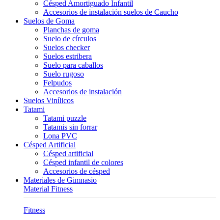
Césped Amortiguado Infantil
Accesorios de instalación suelos de Caucho
Suelos de Goma
Planchas de goma
Suelo de círculos
Suelos checker
Suelos estribera
Suelo para caballos
Suelo rugoso
Felpudos
Accesorios de instalación
Suelos Vinílicos
Tatami
Tatami puzzle
Tatamis sin forrar
Lona PVC
Césped Artificial
Césped artificial
Césped infantil de colores
Accesorios de césped
Materiales de Gimnasio
Material Fitness
Fitness