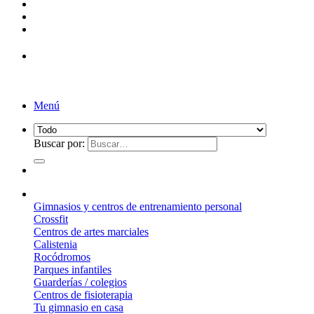
¡Entrega de 2 a 5 días!*
Menú
Buscar por:
¿Qué suelo elegir?
Gimnasios y centros de entrenamiento personal
Crossfit
Centros de artes marciales
Calistenia
Rocódromos
Parques infantiles
Guarderías / colegios
Centros de fisioterapia
Tu gimnasio en casa