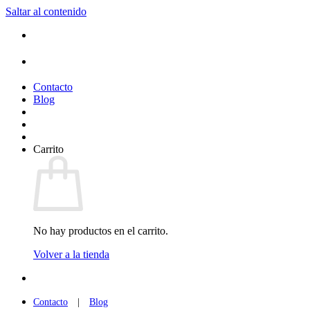
Saltar al contenido
(+34) 954 912 632
·
(+34) 626 329 942
¡Entrega de 2 a 5 días!*
Contacto
Blog
Carrito
No hay productos en el carrito.
Volver a la tienda
(+34) 954 912 632
·
(+34) 626 329 942
Contacto
|
Blog