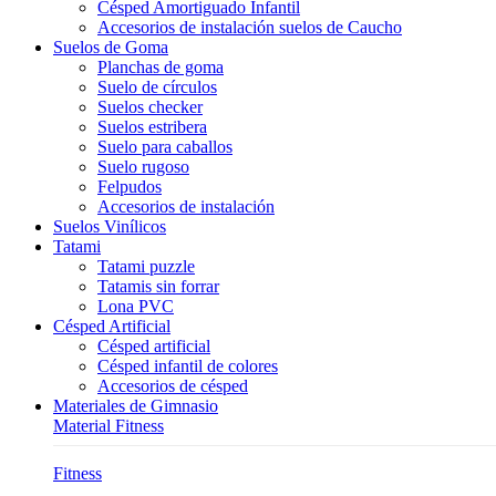
Césped Amortiguado Infantil
Accesorios de instalación suelos de Caucho
Suelos de Goma
Planchas de goma
Suelo de círculos
Suelos checker
Suelos estribera
Suelo para caballos
Suelo rugoso
Felpudos
Accesorios de instalación
Suelos Vinílicos
Tatami
Tatami puzzle
Tatamis sin forrar
Lona PVC
Césped Artificial
Césped artificial
Césped infantil de colores
Accesorios de césped
Materiales de Gimnasio
Material Fitness
Fitness