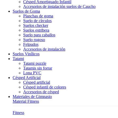
Césped Amortiguado Infantil
Accesorios de instalación suelos de Caucho
Suelos de Goma
Planchas de goma
Suelo de círculos
Suelos checker
Suelos estribera
Suelo para caballos
Suelo rugoso
Felpudos
Accesorios de instalación
Suelos Vinílicos
Tatami
Tatami puzzle
Tatamis sin forrar
Lona PVC
Césped Artificial
Césped artificial
Césped infantil de colores
Accesorios de césped
Materiales de Gimnasio
Material Fitness
Fitness