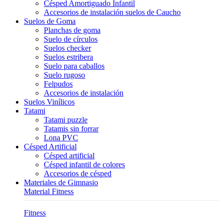
Césped Amortiguado Infantil
Accesorios de instalación suelos de Caucho
Suelos de Goma
Planchas de goma
Suelo de círculos
Suelos checker
Suelos estribera
Suelo para caballos
Suelo rugoso
Felpudos
Accesorios de instalación
Suelos Vinílicos
Tatami
Tatami puzzle
Tatamis sin forrar
Lona PVC
Césped Artificial
Césped artificial
Césped infantil de colores
Accesorios de césped
Materiales de Gimnasio
Material Fitness
Fitness