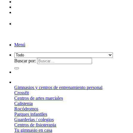
¡Entrega de 2 a 5 días!*
Menú
Buscar por:
¿Qué suelo elegir?
Gimnasios y centros de entrenamiento personal
Crossfit
Centros de artes marciales
Calistenia
Rocódromos
Parques infantiles
Guarderías / colegios
Centros de fisioterapia
Tu gimnasio en casa