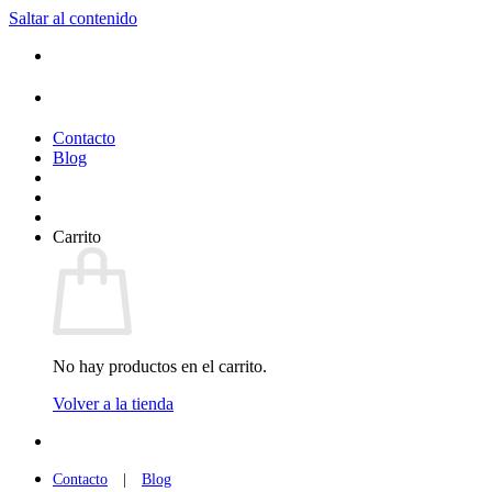
Saltar al contenido
(+34) 954 912 632
·
(+34) 626 329 942
¡Entrega de 2 a 5 días!*
Contacto
Blog
Carrito
No hay productos en el carrito.
Volver a la tienda
(+34) 954 912 632
·
(+34) 626 329 942
Contacto
|
Blog